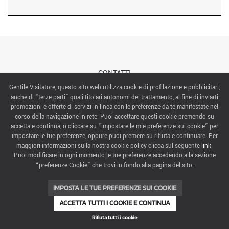
CONTATTI
Gentile Visitatore, questo sito web utilizza cookie di profilazione e pubblicitari,
anche di “terze parti” quali titolari autonomi del trattamento, al fine di inviarti
ABOUT US
promozioni e offerte di servizi in linea con le preferenze da te manifestate nel
corso della navigazione in rete. Puoi accettare questi cookie premendo su
ITALIAN EXHIBITION GROUP SpA All rights reserved
accetta e continua, o cliccare su “impostare le mie preferenze sui cookie” per
Via Emilia 155, 47921 Rimini,
impostare le tue preferenze, oppure puoi premere su rifiuta e continuare. Per
CF/PI 00139440408, Registro Imprese: Rimini P.I e n. Reg. Imprese 00139440408, Capitale Sociale
maggiori informazioni sulla nostra cookie policy clicca sul seguente
link
.
52.214.897 i.v.
Puoi modificare in ogni momento le tue preferenze accedendo alla sezione
“preferenze Cookie” che trovi in fondo alla pagina del sito.
COOKIE PREFERENCES
IMPOSTA LE TUE PREFERENZE SUI COOKIE
ACCETTA TUTTI I COOKIE E CONTINUA
Rifiuta tutti i cookie