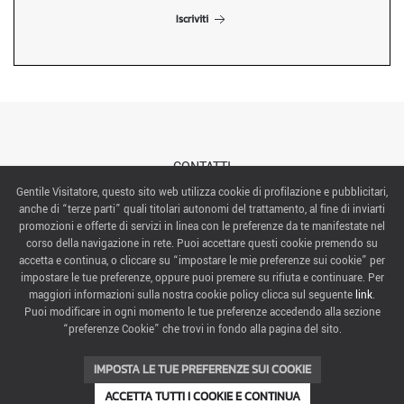
Iscriviti
CONTATTI
Gentile Visitatore, questo sito web utilizza cookie di profilazione e pubblicitari,
anche di “terze parti” quali titolari autonomi del trattamento, al fine di inviarti
ABOUT US
promozioni e offerte di servizi in linea con le preferenze da te manifestate nel
corso della navigazione in rete. Puoi accettare questi cookie premendo su
ITALIAN EXHIBITION GROUP SpA All rights reserved
accetta e continua, o cliccare su “impostare le mie preferenze sui cookie” per
Via Emilia 155, 47921 Rimini,
impostare le tue preferenze, oppure puoi premere su rifiuta e continuare. Per
CF/PI 00139440408, Registro Imprese: Rimini P.I e n. Reg. Imprese 00139440408, Capitale Sociale
maggiori informazioni sulla nostra cookie policy clicca sul seguente
link
.
52.214.897 i.v.
Puoi modificare in ogni momento le tue preferenze accedendo alla sezione
“preferenze Cookie” che trovi in fondo alla pagina del sito.
COOKIE PREFERENCES
IMPOSTA LE TUE PREFERENZE SUI COOKIE
ACCETTA TUTTI I COOKIE E CONTINUA