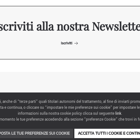
scriviti alla nostra Newslett
Iscriviti
ITALIAN EXHIBITION GROUP SpA All rights reserved
i, anche di “terze parti” quali titolari autonomi del trattamento, al fine di inviarti prom
Via Emilia 155, 47921 Rimini,
ta e continua, o cliccare su “impostare le mie preferenze sui cookie” per impostare le
CF/PI 00139440408, Registro Imprese: Rimini P.I e n. Reg. Imprese 00139440408,
informazioni sulla nostra cookie policy clicca sul seguente
link
.
Capitale Sociale 52.214.897 i.v.
momento le tue preferenze accedendo alla sezione “preferenze Cookie” che trovi in fo
COOKIE PREFERENCES
POSTA LE TUE PREFERENZE SUI COOKIE
ACCETTA TUTTI I COOKIE E CONTI