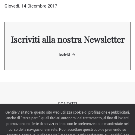
Giovedì, 14 Dicembre 2017
Iscriviti alla nostra Newsletter
Iscriviti
CONTATTI
Gentile Visitatore, questo sito web utilizza cookie di profilazione e pubblicitari,
anche di “terze parti” quali titolari autonomi del trattamento, al fine di inviarti
ABOUT US
promozioni e offerte di servizi in linea con le preferenze da te manifestate nel
corso della navigazione in rete. Puoi accettare questi cookie premendo su
ITALIAN EXHIBITION GROUP SpA All rights reserved