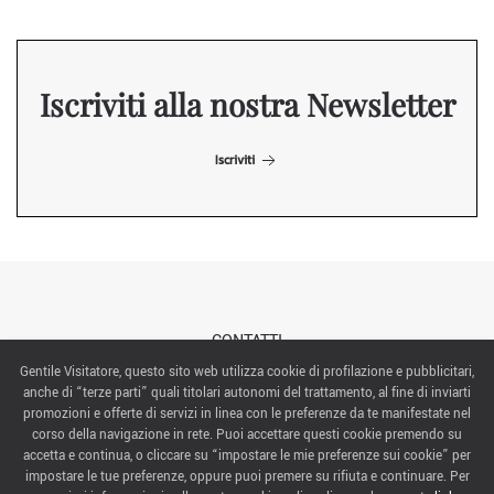
Iscriviti alla nostra Newsletter
Iscriviti
CONTATTI
Gentile Visitatore, questo sito web utilizza cookie di profilazione e pubblicitari,
anche di “terze parti” quali titolari autonomi del trattamento, al fine di inviarti
ABOUT US
promozioni e offerte di servizi in linea con le preferenze da te manifestate nel
corso della navigazione in rete. Puoi accettare questi cookie premendo su
ITALIAN EXHIBITION GROUP SpA All rights reserved
accetta e continua, o cliccare su “impostare le mie preferenze sui cookie” per
Via Emilia 155, 47921 Rimini,
impostare le tue preferenze, oppure puoi premere su rifiuta e continuare. Per
CF/PI 00139440408, Registro Imprese: Rimini P.I e n. Reg. Imprese 00139440408, Capitale Sociale