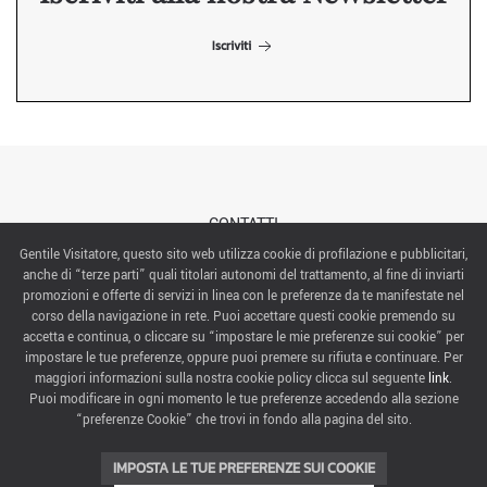
Iscriviti
CONTATTI
Gentile Visitatore, questo sito web utilizza cookie di profilazione e pubblicitari,
anche di “terze parti” quali titolari autonomi del trattamento, al fine di inviarti
ABOUT US
promozioni e offerte di servizi in linea con le preferenze da te manifestate nel
corso della navigazione in rete. Puoi accettare questi cookie premendo su
ITALIAN EXHIBITION GROUP SpA All rights reserved
accetta e continua, o cliccare su “impostare le mie preferenze sui cookie” per
Via Emilia 155, 47921 Rimini,
impostare le tue preferenze, oppure puoi premere su rifiuta e continuare. Per
CF/PI 00139440408, Registro Imprese: Rimini P.I e n. Reg. Imprese 00139440408, Capitale Sociale
maggiori informazioni sulla nostra cookie policy clicca sul seguente
link
.
52.214.897 i.v.
Puoi modificare in ogni momento le tue preferenze accedendo alla sezione
“preferenze Cookie” che trovi in fondo alla pagina del sito.
COOKIE PREFERENCES
IMPOSTA LE TUE PREFERENZE SUI COOKIE