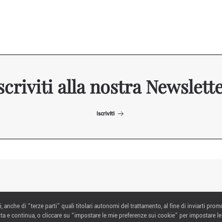
scriviti alla nostra Newslett
Iscriviti
ITALIAN EXHIBITION GROUP SpA All rights reserved
i, anche di “terze parti” quali titolari autonomi del trattamento, al fine di inviarti prom
Via Emilia 155, 47921 Rimini,
ta e continua, o cliccare su “impostare le mie preferenze sui cookie” per impostare le
CF/PI 00139440408, Registro Imprese: Rimini P.I e n. Reg. Imprese 00139440408,