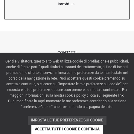
Iscriviti
CONTATTI
Gentile Visitatore, questo sito web utilizza cookie di profilazione e pubblicitari,
anche di “terze parti” quali titolari autonomi del trattamento, al fine di inviarti
ABOUT US
promozioni e offerte di servizi in linea con le preferenze da te manifestate nel
corso della navigazione in rete. Puoi accettare questi cookie premendo su
ITALIAN EXHIBITION GROUP SpA All rights reserved
accetta e continua, o cliccare su “impostare le mie preferenze sui cookie” per
Via Emilia 155, 47921 Rimini,
impostare le tue preferenze, oppure puoi premere su rifiuta e continuare. Per
CF/PI 00139440408, Registro Imprese: Rimini P.I e n. Reg. Imprese 00139440408, Capitale Sociale
maggiori informazioni sulla nostra cookie policy clicca sul seguente
link
.
52.214.897 i.v.
Puoi modificare in ogni momento le tue preferenze accedendo alla sezione
“preferenze Cookie” che trovi in fondo alla pagina del sito.
COOKIE PREFERENCES
IMPOSTA LE TUE PREFERENZE SUI COOKIE
ACCETTA TUTTI I COOKIE E CONTINUA