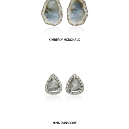
KIMBERLY MCDONALD
NINA RUNSDORF