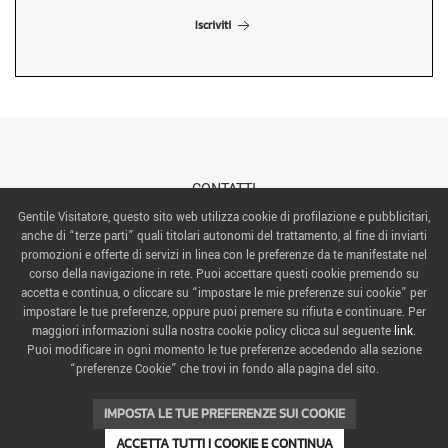
Iscriviti
CONTATTI
Gentile Visitatore, questo sito web utilizza cookie di profilazione e pubblicitari,
anche di “terze parti” quali titolari autonomi del trattamento, al fine di inviarti
ABOUT US
promozioni e offerte di servizi in linea con le preferenze da te manifestate nel
corso della navigazione in rete. Puoi accettare questi cookie premendo su
ITALIAN EXHIBITION GROUP SpA All rights reserved
accetta e continua, o cliccare su “impostare le mie preferenze sui cookie” per
Via Emilia 155, 47921 Rimini,
impostare le tue preferenze, oppure puoi premere su rifiuta e continuare. Per
CF/PI 00139440408, Registro Imprese: Rimini P.I e n. Reg. Imprese 00139440408, Capitale Sociale
maggiori informazioni sulla nostra cookie policy clicca sul seguente
link
.
52.214.897 i.v.
Puoi modificare in ogni momento le tue preferenze accedendo alla sezione
“preferenze Cookie” che trovi in fondo alla pagina del sito.
COOKIE PREFERENCES
IMPOSTA LE TUE PREFERENZE SUI COOKIE
ACCETTA TUTTI I COOKIE E CONTINUA