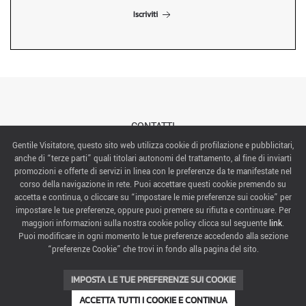
Iscriviti
CONTATTI
Gentile Visitatore, questo sito web utilizza cookie di profilazione e pubblicitari,
anche di “terze parti” quali titolari autonomi del trattamento, al fine di inviarti
ABOUT US
promozioni e offerte di servizi in linea con le preferenze da te manifestate nel
corso della navigazione in rete. Puoi accettare questi cookie premendo su
ITALIAN EXHIBITION GROUP SpA All rights reserved
accetta e continua, o cliccare su “impostare le mie preferenze sui cookie” per
Via Emilia 155, 47921 Rimini,
impostare le tue preferenze, oppure puoi premere su rifiuta e continuare. Per
CF/PI 00139440408, Registro Imprese: Rimini P.I e n. Reg. Imprese 00139440408, Capitale Sociale
maggiori informazioni sulla nostra cookie policy clicca sul seguente
link
.
52.214.897 i.v.
Puoi modificare in ogni momento le tue preferenze accedendo alla sezione
“preferenze Cookie” che trovi in fondo alla pagina del sito.
COOKIE PREFERENCES
IMPOSTA LE TUE PREFERENZE SUI COOKIE
ACCETTA TUTTI I COOKIE E CONTINUA