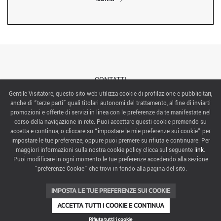
CONTATTI
Gentile Visitatore, questo sito web utilizza cookie di profilazione e pubblicitari,
anche di “terze parti” quali titolari autonomi del trattamento, al fine di inviarti
ABOUT US
promozioni e offerte di servizi in linea con le preferenze da te manifestate nel
corso della navigazione in rete. Puoi accettare questi cookie premendo su
ITALIAN EXHIBITION GROUP SpA All rights reserved
accetta e continua, o cliccare su “impostare le mie preferenze sui cookie” per
Via Emilia 155, 47921 Rimini,
impostare le tue preferenze, oppure puoi premere su rifiuta e continuare. Per
CF/PI 00139440408, Registro Imprese: Rimini P.I e n. Reg. Imprese 00139440408, Capitale Sociale
maggiori informazioni sulla nostra cookie policy clicca sul seguente
link
.
52.214.897 i.v.
Puoi modificare in ogni momento le tue preferenze accedendo alla sezione
“preferenze Cookie” che trovi in fondo alla pagina del sito.
COOKIE PREFERENCES
IMPOSTA LE TUE PREFERENZE SUI COOKIE
ACCETTA TUTTI I COOKIE E CONTINUA
Rifiuta tutti i cookie