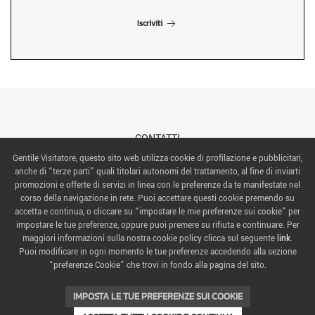
Iscriviti
CONTATTI
Gentile Visitatore, questo sito web utilizza cookie di profilazione e pubblicitari,
anche di “terze parti” quali titolari autonomi del trattamento, al fine di inviarti
ABOUT US
promozioni e offerte di servizi in linea con le preferenze da te manifestate nel
corso della navigazione in rete. Puoi accettare questi cookie premendo su
ITALIAN EXHIBITION GROUP SpA All rights reserved
accetta e continua, o cliccare su “impostare le mie preferenze sui cookie” per
Via Emilia 155, 47921 Rimini,
impostare le tue preferenze, oppure puoi premere su rifiuta e continuare. Per
CF/PI 00139440408, Registro Imprese: Rimini P.I e n. Reg. Imprese 00139440408, Capitale Sociale
maggiori informazioni sulla nostra cookie policy clicca sul seguente
link
.
52.214.897 i.v.
Puoi modificare in ogni momento le tue preferenze accedendo alla sezione
“preferenze Cookie” che trovi in fondo alla pagina del sito.
COOKIE PREFERENCES
IMPOSTA LE TUE PREFERENZE SUI COOKIE