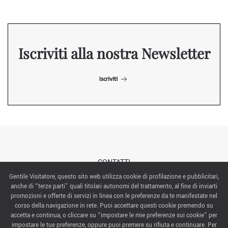
Iscriviti alla nostra Newsletter
Iscriviti
CONTATTI
Gentile Visitatore, questo sito web utilizza cookie di profilazione e pubblicitari,
anche di “terze parti” quali titolari autonomi del trattamento, al fine di inviarti
ABOUT US
promozioni e offerte di servizi in linea con le preferenze da te manifestate nel
corso della navigazione in rete. Puoi accettare questi cookie premendo su
ITALIAN EXHIBITION GROUP SpA All rights reserved
accetta e continua, o cliccare su “impostare le mie preferenze sui cookie” per
Via Emilia 155, 47921 Rimini,
impostare le tue preferenze, oppure puoi premere su rifiuta e continuare. Per