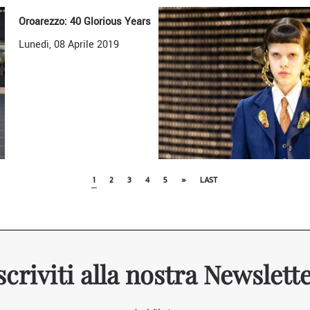
Oroarezzo: 40 Glorious Years
Lunedì, 08 Aprile 2019
1
2
3
4
5
»
LAST
scriviti alla nostra Newslett