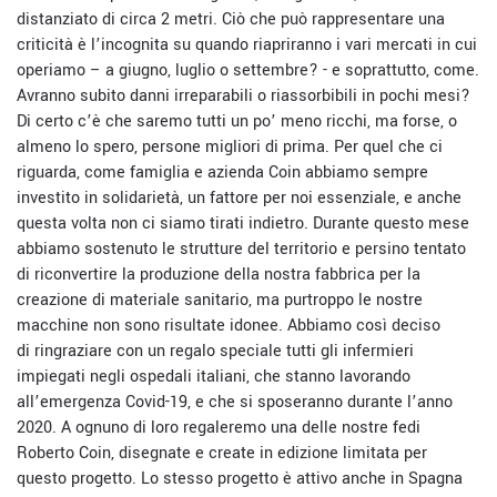
distanziato di circa 2 metri. Ciò che può rappresentare una
criticità è l’incognita su quando riapriranno i vari mercati in cui
operiamo – a giugno, luglio o settembre? - e soprattutto, come.
Avranno subito danni irreparabili o riassorbibili in pochi mesi?
Di certo c’è che saremo tutti un po’ meno ricchi, ma forse, o
almeno lo spero, persone migliori di prima. Per quel che ci
riguarda, come famiglia e azienda Coin abbiamo sempre
investito in solidarietà, un fattore per noi essenziale, e anche
questa volta non ci siamo tirati indietro. Durante questo mese
abbiamo sostenuto le strutture del territorio e persino tentato
di riconvertire la produzione della nostra fabbrica per la
creazione di materiale sanitario, ma purtroppo le nostre
macchine non sono risultate idonee. Abbiamo così deciso
di ringraziare con un regalo speciale tutti gli infermieri
impiegati negli ospedali italiani, che stanno lavorando
all’emergenza Covid-19, e che si sposeranno durante l’anno
2020. A ognuno di loro regaleremo una delle nostre fedi
Roberto Coin, disegnate e create in edizione limitata per
questo progetto.
Lo stesso progetto è attivo anche in Spagna