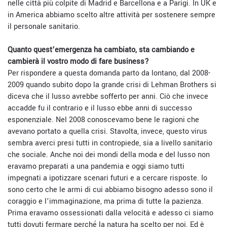
nelle città più colpite di Madrid e Barcellona e a Parigi. In UK e
in America abbiamo scelto altre attività per sostenere sempre
il personale sanitario.
Quanto quest’emergenza ha cambiato, sta cambiando e
cambierà il vostro modo di fare business?
Per rispondere a questa domanda parto da lontano, dal 2008-
2009 quando subito dopo la grande crisi di Lehman Brothers si
diceva che il lusso avrebbe sofferto per anni. Ciò che invece
accadde fu il contrario e il lusso ebbe anni di successo
esponenziale. Nel 2008 conoscevamo bene le ragioni che
avevano portato a quella crisi. Stavolta, invece, questo virus
sembra averci presi tutti in contropiede, sia a livello sanitario
che sociale. Anche noi dei mondi della moda e del lusso non
eravamo preparati a una pandemia e oggi siamo tutti
impegnati a ipotizzare scenari futuri e a cercare risposte. Io
sono certo che le armi di cui abbiamo bisogno adesso sono il
coraggio e l’immaginazione, ma prima di tutte la pazienza.
Prima eravamo ossessionati dalla velocità e adesso ci siamo
tutti dovuti fermare perché la natura ha scelto per noi. Ed è