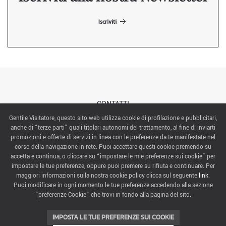
Iscriviti
CONTATTI
Gentile Visitatore, questo sito web utilizza cookie di profilazione e pubblicitari,
anche di “terze parti” quali titolari autonomi del trattamento, al fine di inviarti
ABOUT US
promozioni e offerte di servizi in linea con le preferenze da te manifestate nel
corso della navigazione in rete. Puoi accettare questi cookie premendo su
ITALIAN EXHIBITION GROUP SpA All rights reserved
accetta e continua, o cliccare su “impostare le mie preferenze sui cookie” per
Via Emilia 155, 47921 Rimini,
impostare le tue preferenze, oppure puoi premere su rifiuta e continuare. Per
CF/PI 00139440408, Registro Imprese: Rimini P.I e n. Reg. Imprese 00139440408, Capitale Sociale
maggiori informazioni sulla nostra cookie policy clicca sul seguente
link
.
52.214.897 i.v.
Puoi modificare in ogni momento le tue preferenze accedendo alla sezione
“preferenze Cookie” che trovi in fondo alla pagina del sito.
COOKIE PREFERENCES
IMPOSTA LE TUE PREFERENZE SUI COOKIE