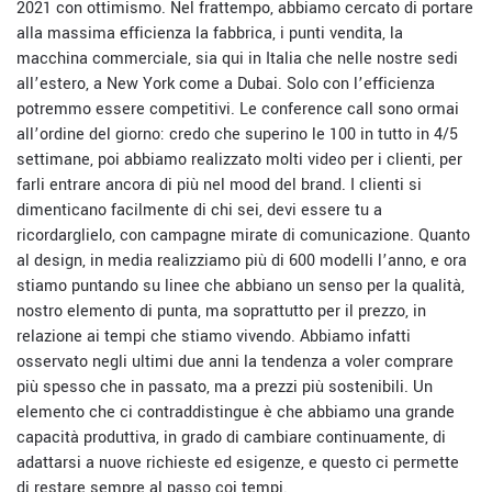
2021 con ottimismo. Nel frattempo, abbiamo cercato di portare
alla massima efficienza la fabbrica, i punti vendita, la
macchina commerciale, sia qui in Italia che nelle nostre sedi
all’estero, a New York come a Dubai. Solo con l’efficienza
potremmo essere competitivi. Le conference call sono ormai
all’ordine del giorno: credo che superino le 100 in tutto in 4/5
settimane, poi abbiamo realizzato molti video per i clienti, per
farli entrare ancora di più nel mood del brand. I clienti si
dimenticano facilmente di chi sei, devi essere tu a
ricordarglielo, con campagne mirate di comunicazione. Quanto
al design, in media realizziamo più di 600 modelli l’anno, e ora
stiamo puntando su linee che abbiano un senso per la qualità,
nostro elemento di punta, ma soprattutto per il prezzo, in
relazione ai tempi che stiamo vivendo.
Abbiamo infatti
osservato negli ultimi due anni la tendenza a voler comprare
più spesso che in passato, ma a prezzi più sostenibili. Un
elemento che ci contraddistingue è che abbiamo una grande
capacità produttiva, in grado di cambiare continuamente, di
adattarsi a nuove richieste ed esigenze, e questo ci permette
di restare sempre al passo coi tempi.