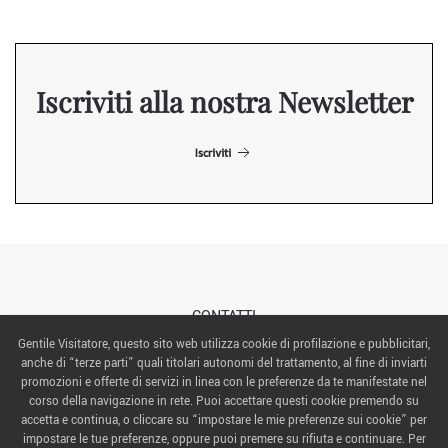
Iscriviti alla nostra Newsletter
Iscriviti
CONTATTI
Gentile Visitatore, questo sito web utilizza cookie di profilazione e pubblicitari,
anche di “terze parti” quali titolari autonomi del trattamento, al fine di inviarti
ABOUT US
promozioni e offerte di servizi in linea con le preferenze da te manifestate nel
corso della navigazione in rete. Puoi accettare questi cookie premendo su
ITALIAN EXHIBITION GROUP SpA All rights reserved
accetta e continua, o cliccare su “impostare le mie preferenze sui cookie” per
Via Emilia 155, 47921 Rimini,
impostare le tue preferenze, oppure puoi premere su rifiuta e continuare. Per