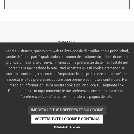
CONTATTI
Gentile Visitatore, questo sito web utilizza cookie di profilazione e pubblicitari,
anche di “terze parti” quali titolari autonomi del trattamento, al fine di inviarti
ABOUT US
promozioni e offerte di servizi in linea con le preferenze da te manifestate nel
corso della navigazione in rete. Puoi accettare questi cookie premendo su
ITALIAN EXHIBITION GROUP SpA All rights reserved
accetta e continua, o cliccare su “impostare le mie preferenze sui cookie” per
Via Emilia 155, 47921 Rimini,
impostare le tue preferenze, oppure puoi premere su rifiuta e continuare. Per
CF/PI 00139440408, Registro Imprese: Rimini P.I e n. Reg. Imprese 00139440408, Capitale Sociale
maggiori informazioni sulla nostra cookie policy clicca sul seguente
link
.
52.214.897 i.v.
Puoi modificare in ogni momento le tue preferenze accedendo alla sezione
“preferenze Cookie” che trovi in fondo alla pagina del sito.
COOKIE PREFERENCES
IMPOSTA LE TUE PREFERENZE SUI COOKIE
ACCETTA TUTTI I COOKIE E CONTINUA
Rifiuta tutti i cookie