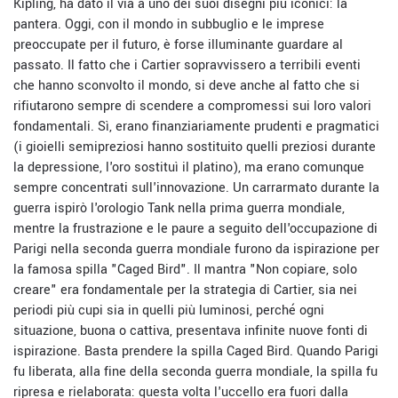
Kipling, ha dato il via a uno dei suoi disegni più iconici: la
pantera. Oggi, con il mondo in subbuglio e le imprese
preoccupate per il futuro, è forse illuminante guardare al
passato. Il fatto che i Cartier sopravvissero a terribili eventi
che hanno sconvolto il mondo, si deve anche al fatto che si
rifiutarono sempre di scendere a compromessi sui loro valori
fondamentali. Sì, erano finanziariamente prudenti e pragmatici
(i gioielli semipreziosi hanno sostituito quelli preziosi durante
la depressione, l'oro sostituì il platino), ma erano comunque
sempre concentrati sull'innovazione. Un carrarmato durante la
guerra ispirò l'orologio Tank nella prima guerra mondiale,
mentre la frustrazione e le paure a seguito dell'occupazione di
Parigi nella seconda guerra mondiale furono da ispirazione per
la famosa spilla "Caged Bird". Il mantra "Non copiare, solo
creare" era fondamentale per la strategia di Cartier, sia nei
periodi più cupi sia in quelli più luminosi, perché ogni
situazione, buona o cattiva, presentava infinite nuove fonti di
ispirazione. Basta prendere la spilla Caged Bird. Quando Parigi
fu liberata, alla fine della seconda guerra mondiale, la spilla fu
ripresa e rielaborata: questa volta l'uccello era fuori dalla