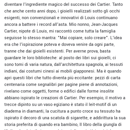
diventare l'ingrediente magico del successo dei Cartier. Tanto
che anche cento anni dopo, i gioielli realizzati sotto gli occhi
esigenti, non convenzionali e innovativi di Louis continuano
ancora a battere i record all'asta. Mio nonno, Jean-Jacques
Cartier, nipote di Louis, mi raccontò come tutta la famiglia
seguisse lo stesso mantra: "Mai copiare, solo creare". L'idea
era che l'ispirazione poteva e doveva venire da ogni parte,
tranne che dai gioielli esistenti. Per averne prova, basta
guardare le loro biblioteche: al posto dei libri sui gioielli, ci
sono tomi di varia natura, dall'architettura spagnola, ai tessuti
indiani, dai costumi cinesi ai mobili giapponesi. Ma è quando
apri questi libri che tutto diventa più eccitante: pezzi di carta
centenaria come segnalibri per pagine piene di annotazioni,
rivelano come oggetti, forme o edifici dalle forme insolite
abbiano ispirato le creazioni di Cartier. Per esempio, il motivo a
trecce dipinto su un vaso egiziano è stato il leit-motif di un
diadema in diamanti, la cucitura a punto croce su tessuto ha
ispirato il decoro di una scatola di sigarette, e addirittura la sua
storia preferita di quando era bambino, Il libro della giungla di