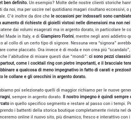
et ben definito.
Un esempio? Molte delle nostre clienti storiche hanno
ti da noi, ma per uscire nel quotidiano magari risultano eccessivi, 
le. C’è inoltre da dire che
le occasioni per indossarli sono cambiate,
aumento di richieste di gioielli vistosi nelle dimensioni ma non nei
tene dai volumi esagerati ma in argento dorato, in particolare le co
del Made in Italy, e di
Giampiero Fiorini
, mentre negli anni addietro q
o al collo di un certo tipo di signore. Nessuna vera “signora” avrebb
care come placcato. Ora invece è di moda e non crea più “scandalo”,
che l’abitudine di mixare questi due “mondi”:
ci sono pezzi classic
partout, come i cocktail ring con pietre importanti, e il bracciale ten
bbinare a qualcosa di meno impegnativo in fatto di carati e prezios
 le collane e gli orecchini in argento dorato.
abbiamo poi selezionato quelli di maggior richiamo per le nuove gen
rragni
, sempre in argento dorato.
Il nostro impegno è quindi sempre q
rcato
in quello specifico segmento e restare al passo con i tempi. P
prendo i battenti della storica boutique completamente rivista nel d
eremo online il nuovo sito, più dinamico, fresco e interattivo con i 