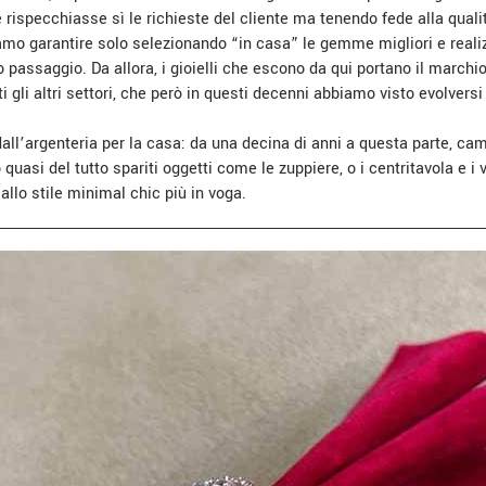
 rispecchiasse sì le richieste del cliente ma tenendo fede alla qualit
mo garantire solo selezionando “in casa” le gemme migliori e reali
o passaggio. Da allora, i gioielli che escono da qui portano il march
utti gli altri settori, che però in questi decenni abbiamo visto evolve
ll’argenteria per la casa: da una decina di anni a questa parte, ca
quasi del tutto spariti oggetti come le zuppiere, o i centritavola e i 
 allo stile minimal chic più in voga.