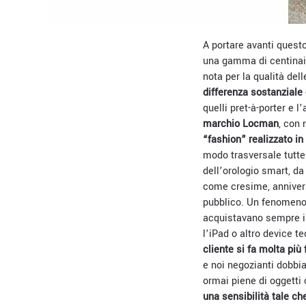
A portare avanti quest
una gamma di centinaia
nota per la qualità dell
differenza sostanziale
quelli pret-à-porter e
marchio Locman
, con 
“fashion” realizzato in 
modo trasversale tutte
dell’orologio smart, da
come cresime, anniversa
pubblico. Un fenomeno s
acquistavano sempre il 
l’iPad o altro device t
cliente si fa molta più
e noi negozianti dobb
ormai piene di oggetti
una sensibilità tale ch