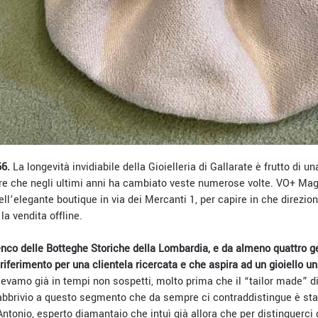
66.
La longevità invidiabile della Gioielleria di Gallarate è frutto di 
re che negli ultimi anni ha cambiato veste numerose volte. VO+ Mag
dell’elegante boutique in via dei Mercanti 1, per capire in che direzio
la vendita offline.
lenco delle Botteghe Storiche della Lombardia, e da almeno quattro 
 riferimento per una clientela ricercata e che aspira ad un gioiello u
evamo già in tempi non sospetti, molto prima che il “tailor made” di
 abbrivio a questo segmento che da sempre ci contraddistingue è sta
ntonio, esperto diamantaio che intuì già allora che per distinguerc