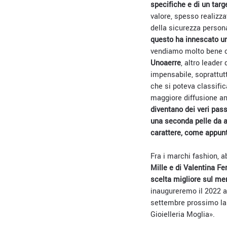
specifiche e di un targ
valore, spesso realizza
della sicurezza persona
questo ha innescato un 
vendiamo molto bene ca
Unoaerre
, altro leader 
impensabile, soprattutt
che si poteva classifi
maggiore diffusione an
diventano dei veri pass
una seconda pelle da a
carattere, come appunto
Fra i marchi fashion, 
Mille e di Valentina Fe
scelta migliore sul me
inaugureremo il 2022 a
settembre prossimo lanc
Gioielleria Moglia
»
.