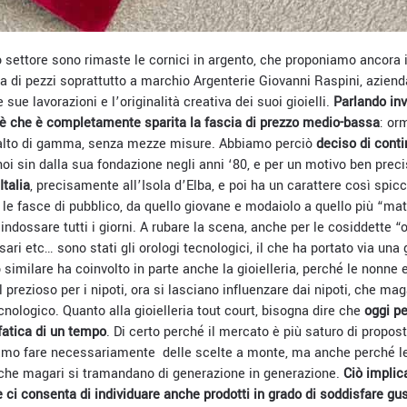
o settore sono rimaste le cornici in argento, che proponiamo ancora
 di pezzi soprattutto a marchio Argenterie Giovanni Raspini, azienda 
e sue lavorazioni e l’originalità creativa dei suoi gioielli.
Parlando inv
 è che è completamente sparita la fascia di prezzo medio-bassa
: or
 l’alto di gamma, senza mezze misure. Abbiamo perciò
deciso di conti
noi sin dalla sua fondazione negli anni ‘80, e per un motivo ben prec
Italia
, precisamente all’Isola d’Elba, e poi ha un carattere così spic
 le fasce di pubblico, da quello giovane e modaiolo a quello più “ma
 indossare tutti i giorni. A rubare la scena, anche per le cosiddette “
ri etc… sono stati gli orologi tecnologici, il che ha portato via una 
imilare ha coinvolto in parte anche la gioielleria, perché le nonne e
prezioso per i nipoti, ora si lasciano influenzare dai nipoti, che mag
ecnologico. Quanto alla gioielleria tout court, bisogna dire che
oggi pe
 fatica di un tempo
. Di certo perché il mercato è più saturo di propost
iamo fare necessariamente
delle scelte a monte, ma anche perché l
 che magari si tramandano di generazione in generazione.
Ciò implic
e ci consenta di individuare anche prodotti in grado di soddisfare gu