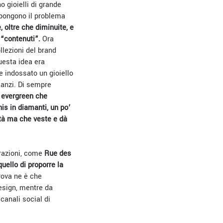
 gioielli di grande
o pongono il problema
 oltre che diminuite, e
 “contenuti”.
Ora
llezioni del brand
uesta idea era
e indossato un gioiello
 anzi. Di sempre
i evergreen che
nis in diamanti, un po’
ità ma che veste e dà
erazioni, come
Rue des
uello di proporre la
rova ne è che
esign, mentre da
canali social di