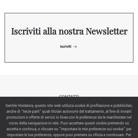
Iscriviti alla nostra Newsletter
Iscriviti
CONTATTI
Gentile Visitatore, questo sito web utilizza cookie di profilazione e pubblicitari,
anche di “terze parti” quali titolari autonomi del trattamento, al fine di inviarti
ABOUT US
promozioni e offerte di servizi in linea con le preferenze da te manifestate nel
corso della navigazione in rete. Puoi accettare questi cookie premendo su
ITALIAN EXHIBITION GROUP SpA All rights reserved
accetta e continua, o cliccare su “impostare le mie preferenze sui cookie” per
Via Emilia 155, 47921 Rimini,
impostare le tue preferenze, oppure puoi premere su rifiuta e continuare. Per