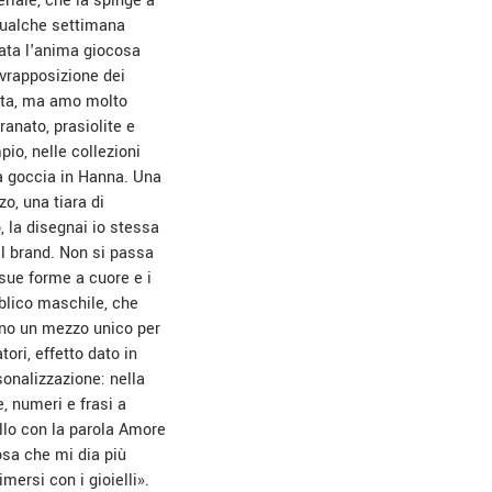
riale, che la spinge a
 qualche settimana
ata l'anima giocosa
sovrapposizione dei
erita, ma amo molto
ranato, prasiolite e
io, nelle collezioni
 a goccia in Hanna. Una
o, una tiara di
, la disegnai io stessa
del brand. Non si passa
sue forme a cuore e i
blico maschile, che
ono un mezzo unico per
ori, effetto dato in
sonalizzazione: nella
e, numeri e frasi a
ello con la parola Amore
cosa che mi dia più
mersi con i gioielli».