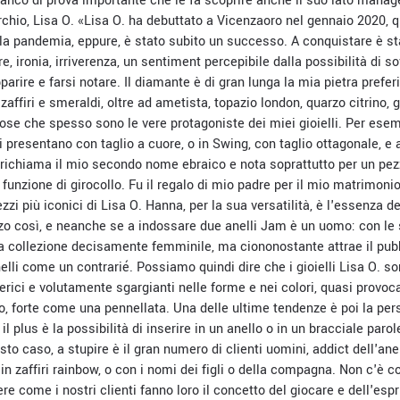
banco di prova importante che le fa scoprire anche il suo lato manage
rchio, Lisa O. «Lisa O. ha debuttato a Vicenzaoro nel gennaio 2020,
a pandemia, eppure, è stato subito un successo. A conquistare è st
re, ironia, irriverenza, un sentiment percepibile dalla possibilità di 
apparire e farsi notare. Il diamante è di gran lunga la mia pietra pref
 zaffiri e smeraldi, oltre ad ametista, topazio london, quarzo citrino, g
ose che spesso sono le vere protagoniste dei miei gioielli. Per esemp
 presentano con taglio a cuore, o in Swing, con taglio ottagonale, e
 richiama il mio secondo nome ebraico e nota soprattutto per un pezz
funzione di girocollo. Fu il regalo di mio padre per il mio matrimonio
ezzi più iconici di Lisa O. Hanna, per la sua versatilità, è l'essenza 
zo così, e neanche se a indossare due anelli Jam è un uomo: con le 
a collezione decisamente femminile, ma ciononostante attrae il pub
lli come un contrarié. Possiamo quindi dire che i gioielli Lisa O. s
erici e volutamente sgargianti nelle forme e nei colori, quasi provocat
to, forte come una pennellata.
Una delle ultime tendenze è poi la per
l plus è la possibilità di inserire in un anello o in un bracciale parol
sto caso, a stupire è il gran numero di clienti uomini, addict dell'an
 in zaffiri rainbow, o con i nomi dei figli o della compagna. Non c'è 
e come i nostri clienti fanno loro il concetto del giocare e dell'espri