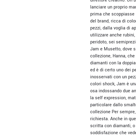
direttore creativo. Un 
lanciare un proprio ma
prima che scoppiasse l
del brand, ricca di colo
pezzi, dalla voglia di 
utilizzare anche rubini,
peridoto, sei semiprezi
Jam e Musetto, dove si
collezione, Hanna, che
diamanti con la doppia 
ed è di certo uno dei p
inosservati con un pez
colori shock, Jam è un
osa indossando due ane
la self expression, mat
particolare dallo smal
collezione Per sempre, i
richiesta. Anche in que
scritta con diamanti, o
soddisfazione che veder