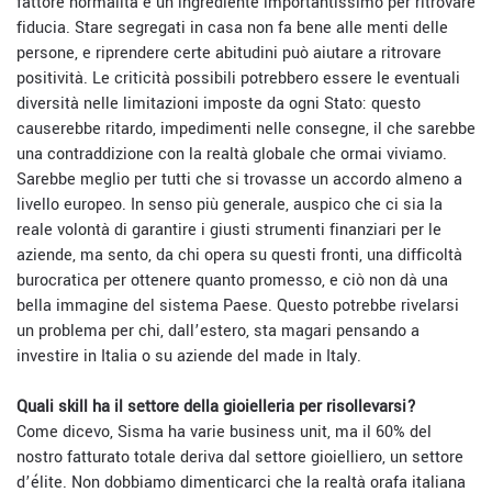
fattore normalità è un ingrediente importantissimo per ritrovare
fiducia. Stare segregati in casa non fa bene alle menti delle
persone, e riprendere certe abitudini può aiutare a ritrovare
positività. Le criticità possibili potrebbero essere le eventuali
diversità nelle limitazioni imposte da ogni Stato: questo
causerebbe ritardo, impedimenti nelle consegne, il che sarebbe
una contraddizione con la realtà globale che ormai viviamo.
Sarebbe meglio per tutti che si trovasse un accordo almeno a
livello europeo. In senso più generale, auspico che ci sia la
reale volontà di garantire i giusti strumenti finanziari per le
aziende, ma sento, da chi opera su questi fronti, una difficoltà
burocratica per ottenere quanto promesso, e ciò non dà una
bella immagine del sistema Paese. Questo potrebbe rivelarsi
un problema per chi, dall’estero, sta magari pensando a
investire in Italia o su aziende del made in Italy.
Quali skill ha il settore della gioielleria per risollevarsi?
Come dicevo, Sisma ha varie business unit, ma il 60% del
nostro fatturato totale deriva dal settore gioielliero, un settore
d’élite. Non dobbiamo dimenticarci che la realtà orafa italiana