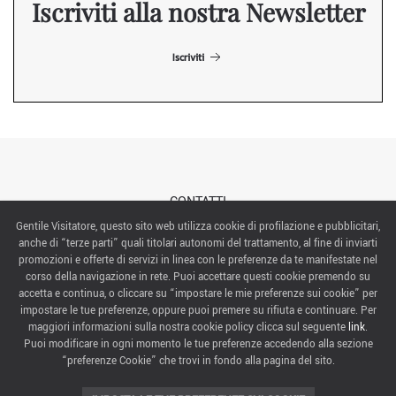
Iscriviti alla nostra Newsletter
Iscriviti
CONTATTI
Gentile Visitatore, questo sito web utilizza cookie di profilazione e pubblicitari,
anche di “terze parti” quali titolari autonomi del trattamento, al fine di inviarti
ABOUT US
promozioni e offerte di servizi in linea con le preferenze da te manifestate nel
corso della navigazione in rete. Puoi accettare questi cookie premendo su
ITALIAN EXHIBITION GROUP SpA All rights reserved
accetta e continua, o cliccare su “impostare le mie preferenze sui cookie” per
Via Emilia 155, 47921 Rimini,
impostare le tue preferenze, oppure puoi premere su rifiuta e continuare. Per
CF/PI 00139440408, Registro Imprese: Rimini P.I e n. Reg. Imprese 00139440408, Capitale Sociale
maggiori informazioni sulla nostra cookie policy clicca sul seguente
link
.
52.214.897 i.v.
Puoi modificare in ogni momento le tue preferenze accedendo alla sezione
“preferenze Cookie” che trovi in fondo alla pagina del sito.
COOKIE PREFERENCES