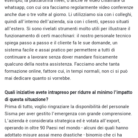
esempio, la piattaforma meet, o anche le video chiamate di
whatsapp, con cui ora facciamo regolarmente video conferenze
anche due o tre volte al giorno. Li utilizziamo sia con i colleghi,
quindi all’interno dell’azienda, sia con i clienti, spesso situati
all’estero. Si sono rivelati strumenti molto utili per illustrare il
funzionamento di certi macchinari: il nostro personale tecnico
spiega passo a passo e il cliente fa le sue domande, un
sistema facile e assai pratico per permettere a tutti di
continuare a lavorare senza dover mandare fisicamente
qualcuno della nostra assistenza. Facciamo anche tanta
formazione online, fattore cui, in tempi normali, non ci si può
mai dedicare quanto si vorrebbe.
Quali iniziative avete intrapreso per ridurre al minimo l’impatto
di questa situazione?
Prima di tutto, voglio ringraziare la disponibilità del personale
Sisma per aver gestito l’emergenza con grande comprensione.
L’azienda è considerata strategica ed è votata all’export,
operando in oltre 90 Paesi nel mondo - alcuni dei quali hanno
adottato misure assai meno drastiche - binomio che ci ha