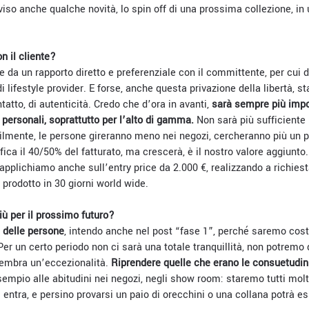
iviso anche qualche novità, lo spin off di una prossima collezione, in 
n il cliente?
te da un rapporto diretto e preferenziale con il committente, per cui
di lifestyle provider. E forse, anche questa privazione della libertà, 
atto, di autenticità. Credo che d’ora in avanti,
sarà sempre più impo
i personali, soprattutto per l’alto di gamma.
Non sarà più sufficiente
ilmente, le persone gireranno meno nei negozi, cercheranno più un p
ica il 40/50% del fatturato, ma crescerà, è il nostro valore aggiunto
pplichiamo anche sull’entry price da 2.000 €, realizzando a richiesta
l prodotto in 30 giorni world wide.
iù per il prossimo futuro?
 delle persone
, intendo anche nel post “fase 1”, perché saremo cost
 Per un certo periodo non ci sarà una totale tranquillità, non potremo 
 sembra un’eccezionalità.
Riprendere quelle che erano le consuetudin
empio alle abitudini nei negozi, negli show room: staremo tutti molto
 entra, e persino provarsi un paio di orecchini o una collana potrà 