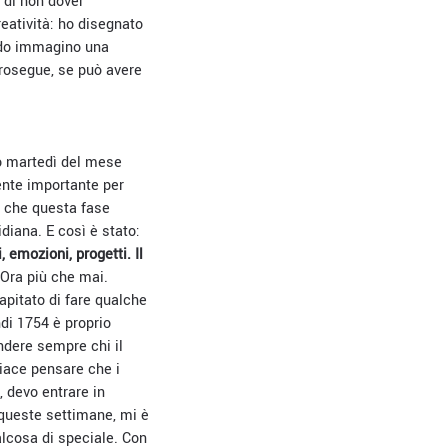
o di non dover
eatività: ho disegnato
ando immagino una
prosegue, se può avere
mo martedì del mese
nte importante per
to che questa fase
diana. E così è stato:
 emozioni, progetti. Il
 Ora più che mai.
apitato di fare qualche
di 1754 è proprio
ndere sempre chi il
piace pensare che i
, devo entrare in
 queste settimane, mi è
alcosa di speciale. Con