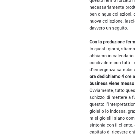
questo fermo forzato no
necessariamente produr
ben cinque collezioni,
nuova collezione, lasci
davvero un seguito.
Con la produzione ferma
In questi giorni, stiam
abbiamo in calendario
condividere con tutti i
d’emergenza sarebbe du
ora dedichiamo 4 ore al
business viene messo 
Ovviamente, tutto quest
schizzo, di mettere a 
questo: l’interpretazio
gioiello lo indossa, gr
miei gioielli siano com
sintonia con il cliente
capitato di ricevere ch