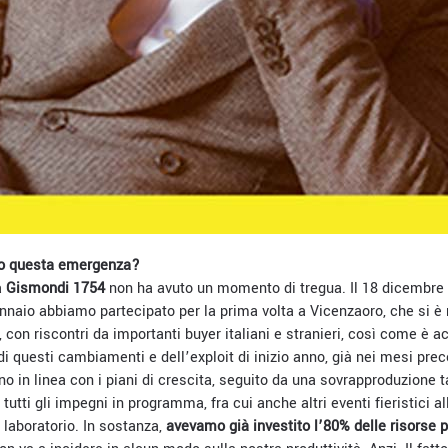
do questa emergenza?
a
Gismondi 1754
non ha avuto un momento di tregua. Il 18 dicembre 
nnaio abbiamo partecipato per la prima volta a Vicenzaoro, che si è 
con riscontri da importanti buyer italiani e stranieri, così come è 
 di questi cambiamenti e dell’exploit di inizio anno, già nei mesi pr
ino
in linea con i piani di crescita, seguito da una sovrapproduzione 
tutti gli impegni in programma, fra cui anche altri eventi fieristici a
 laboratorio. In sostanza,
avevamo già investito l’80% delle risorse pe