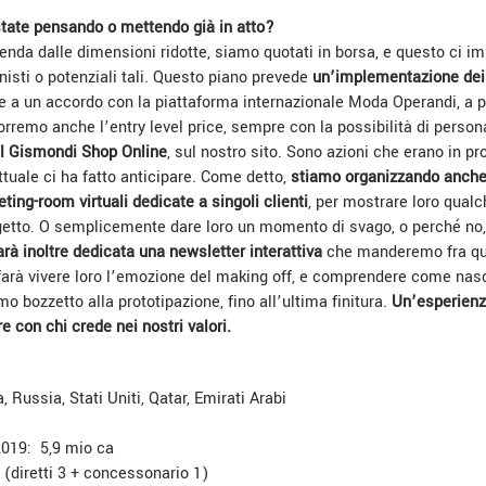
state pensando o mettendo già in atto?
nda dalle dimensioni ridotte, siamo quotati in borsa, e questo ci i
nisti o potenziali tali. Questo piano prevede
un’implementazione dei
e a un accordo con la piattaforma internazionale Moda Operandi, a p
rremo anche l’entry level price, sempre con la possibilità di person
il Gismondi Shop Online
, sul nostro sito. Sono azioni che erano in p
tuale ci ha fatto anticipare. Come detto,
stiamo organizzando anche 
ting-room virtuali dedicate a singoli clienti
, per mostrare loro qualch
ogetto. O semplicemente dare loro un momento di svago, o perché no,
sarà inoltre dedicata una newsletter interattiva
che manderemo fra qua
arà vivere loro l’emozione del making off, e comprendere come nasc
o bozzetto alla prototipazione, fino all’ultima finitura.
Un’esperienz
e con chi crede nei nostri valori.
a, Russia, Stati Uniti, Qatar, Emirati Arabi
2019: 5,9 mio ca
 4 (diretti 3 + concessonario 1)