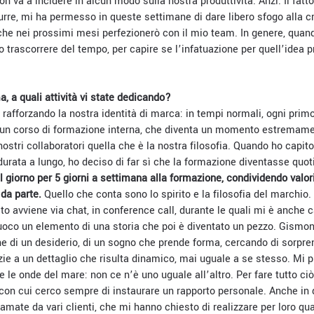
n va a incidere in alcun modo sulla nostra produttività. Anzi. Il fatt
re, mi ha permesso in queste settimane di dare libero sfogo alla cr
 che nei prossimi mesi perfezionerò con il mio team. In genere, qu
o trascorrere del tempo, per capire se l’infatuazione per quell’idea 
, a quali attività vi state dedicando?
o rafforzando la nostra identità di marca: in tempi normali, ogni pri
 un corso di formazione interna, che diventa un momento estremame
 nostri collaboratori quella che è la nostra filosofia. Quando ho capi
rata a lungo, ho deciso di far sì che la formazione diventasse quoti
 giorno per 5 giorni a settimana alla formazione, condividendo valori,
da parte.
Quello che conta sono lo spirito e la filosofia del marchio.
o avviene via chat, in conference call, durante le quali mi è anche c
fuoco un elemento di una storia che poi è diventato un pezzo. Gismon
ne di un desiderio, di un sogno che prende forma, cercando di sorpre
azie a un dettaglio che risulta dinamico, mai uguale a se stesso. Mi 
e le onde del mare: non ce n’è uno uguale all’altro. Per fare tutto ciò
, con cui cerco sempre di instaurare un rapporto personale. Anche in
iamate da vari clienti, che mi hanno chiesto di realizzare per loro qu