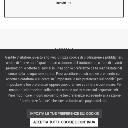
Iscriviti
CONTATTI
Gentile Visitatore, questo sito web utilizza cookie di profilazione e pubblicitari,
anche di “terze parti” quali titolari autonomi del trattamento, al fine di inviarti
ABOUT US
promozioni e offerte di servizi in linea con le preferenze da te manifestate nel
corso della navigazione in rete. Puoi accettare questi cookie premendo su
ITALIAN EXHIBITION GROUP SpA All rights reserved
accetta e continua, o cliccare su “impostare le mie preferenze sui cookie” per
Via Emilia 155, 47921 Rimini,
impostare le tue preferenze, oppure puoi premere su rifiuta e continuare. Per
CF/PI 00139440408, Registro Imprese: Rimini P.I e n. Reg. Imprese 00139440408, Capitale Sociale
maggiori informazioni sulla nostra cookie policy clicca sul seguente
link
.
52.214.897 i.v.
Puoi modificare in ogni momento le tue preferenze accedendo alla sezione
“preferenze Cookie” che trovi in fondo alla pagina del sito.
COOKIE PREFERENCES
IMPOSTA LE TUE PREFERENZE SUI COOKIE
ACCETTA TUTTI I COOKIE E CONTINUA