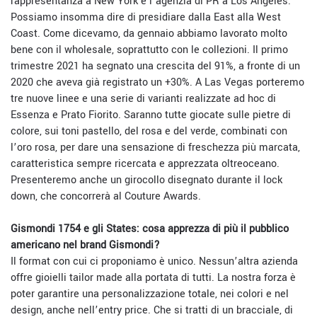
rappresentanza a New York e l’agenzia di PR a Los Angeles.
Possiamo insomma dire di presidiare dalla East alla West
Coast. Come dicevamo, da gennaio abbiamo lavorato molto
bene con il wholesale, soprattutto con le collezioni. Il primo
trimestre 2021 ha segnato una crescita del 91%, a fronte di un
2020 che aveva già registrato un +30%. A Las Vegas porteremo
tre nuove linee e una serie di varianti realizzate ad hoc di
Essenza e Prato Fiorito. Saranno tutte giocate sulle pietre di
colore, sui toni pastello, del rosa e del verde, combinati con
l’oro rosa, per dare una sensazione di freschezza più marcata,
caratteristica sempre ricercata e apprezzata oltreoceano.
Presenteremo anche un girocollo disegnato durante il lock
down, che concorrerà al Couture Awards.
Gismondi 1754 e gli States: cosa apprezza di più il pubblico
americano nel brand Gismondi?
Il format con cui ci proponiamo è unico. Nessun’altra azienda
offre gioielli tailor made alla portata di tutti. La nostra forza è
poter garantire una personalizzazione totale, nei colori e nel
design, anche nell’entry price. Che si tratti di un bracciale, di