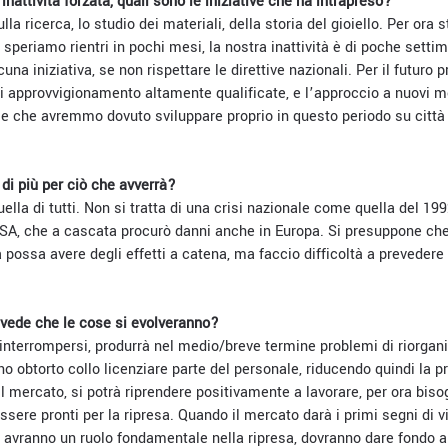
inattività forzata, quali sono le iniziative che ha intrapreso?
la ricerca, lo studio dei materiali, della storia del gioiello. Per ora
he speriamo rientri in pochi mesi, la nostra inattività è di poche set
una iniziativa, se non rispettare le direttive nazionali. Per il futuro 
 di approvvigionamento altamente qualificate, e l’approccio a nuovi 
 e che avremmo dovuto sviluppare proprio in questo periodo su citt
di più per ciò che avverrà?
ella di tutti. Non si tratta di una crisi nazionale come quella del 
USA, che a cascata procurò danni anche in Europa. Si presuppone che
ossa avere degli effetti a catena, ma faccio difficoltà a prevedere 
vede che le cose si evolveranno?
l’interrompersi, produrrà nel medio/breve termine problemi di riorga
 obtorto collo licenziare parte del personale, riducendo quindi la p
il mercato, si potrà riprendere positivamente a lavorare, per ora bi
ssere pronti per la ripresa. Quando il mercato darà i primi segni di v
vi avranno un ruolo fondamentale nella ripresa, dovranno dare fondo al