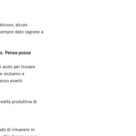
ticoso, alcuni
 sempre dato ragione a
rus. Pensa possa
i aiuto per trovare
se iniziamo a
asso avanti.
ealtà produttiva di
ndo di rimanere in