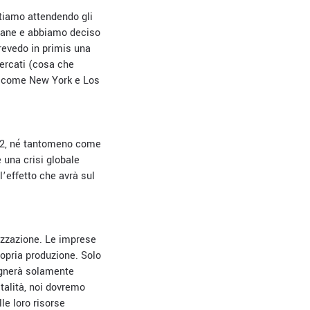
 stiamo attendendo gli
timane e abbiamo deciso
prevedo in primis una
mercati (cosa che
à come New York e Los
1992, né tantomeno come
 una crisi globale
l’effetto che avrà sul
nizzazione. Le imprese
ropria produzione. Solo
sognerà solamente
italità, noi dovremo
le loro risorse