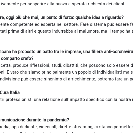
vamente per sopperire alla nuova e sperata richiesta dei clienti.
e, oggi più che mai, un punto di forza: qualche idea a riguardo?
nte competente ed esperta nel settore. Fare sistema può essere fa
ltati prima di altri e questo indurrebbe al malumore, ma il tempo ha
cana ha proposto un patto tra le imprese, una filiera anti-coronavi
l comparto orafo?
cetta, produce riflessioni, studi, dibattiti, che possono solo essere d
oni. È vero che siamo principalmente un popolo di individualisti ma 
divisione può essere sinonimo di arricchimento, potremo fare un p
ura Italia
.
ri professionisti una relazione sull’impatto specifico con la nostra r
omunicazione durante la pandemia?
edia, app dedicate, videocall, dirette streaming, ci stanno permette