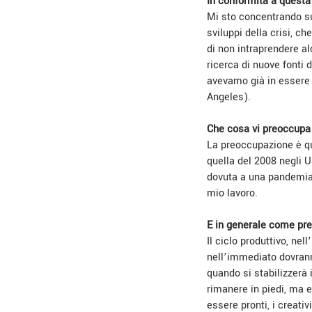
In conformità a questa 
Mi sto concentrando sul
sviluppi della crisi, c
di non intraprendere alc
ricerca di nuove fonti
avevamo già in essere
Angeles).
Che cosa vi preoccupa 
La preoccupazione è qu
quella del 2008 negli 
dovuta a una pandemia p
mio lavoro.
E in generale come pre
Il
ciclo produttivo, nel
nell’immediato dovranno
quando si stabilizzerà 
rimanere in piedi, ma e
essere pronti, i creati