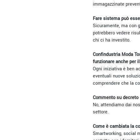
immagazzinate preventi
Fare sistema può esser
Sicuramente, ma con ge
potrebbero vedere risu
chi ci ha investito.
Confindustria Moda Tos
funzionare anche per i
Ogni iniziativa è ben ac
eventuali nuove soluzi
comprendere che la con
Commento su decreto C
No, attendiamo dai nost
settore.
Come è cambiata la c
Smartworking, social m