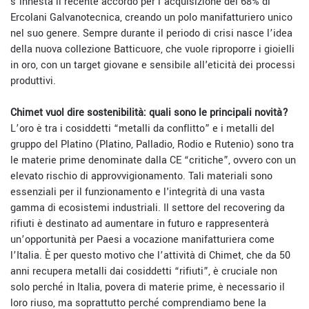
s’innesta il recente accordo per l’acquisizione del 68% di
Ercolani Galvanotecnica, creando un polo manifatturiero unico
nel suo genere. Sempre durante il periodo di crisi nasce l’idea
della nuova collezione Batticuore, che vuole riproporre i gioielli
in oro, con un target giovane e sensibile all'eticità dei processi
produttivi.
Chimet vuol dire sostenibilità: quali sono le principali novità?
L’oro è tra i cosiddetti “metalli da conflitto” e i metalli del
gruppo del Platino (Platino, Palladio, Rodio e Rutenio) sono tra
le materie prime denominate dalla CE “critiche”, ovvero con un
elevato rischio di approvvigionamento. Tali materiali sono
essenziali per il funzionamento e l'integrità di una vasta
gamma di ecosistemi industriali. Il settore del recovering da
rifiuti è destinato ad aumentare in futuro e rappresenterà
un’opportunità per Paesi a vocazione manifatturiera come
l’Italia. È per questo motivo che l’attività di Chimet, che da 50
anni recupera metalli dai cosiddetti “rifiuti”, è cruciale non
solo perché in Italia, povera di materie prime, è necessario il
loro riuso, ma soprattutto perché comprendiamo bene la