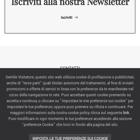
Iscriviti alla nostra Newsletter
Iscriviti
CONTATTI
Gentile Visitatore, questo sito web utilizza cookie di profilazione e pubblicitari,
anche di “terze parti” quali titolari autonomi del trattamento, al fine di inviarti
ABOUT US
promozioni e offerte di servizi in linea con le preferenze da te manifestate nel
corso della navigazione in rete. Puoi accettare questi cookie premendo su
ITALIAN EXHIBITION GROUP SpA All rights reserved
accetta e continua, o cliccare su “impostare le mie preferenze sui cookie” per
Via Emilia 155, 47921 Rimini,
impostare le tue preferenze, oppure puoi premere su rifiuta e continuare. Per
CF/PI 00139440408, Registro Imprese: Rimini P.I e n. Reg. Imprese 00139440408, Capitale Sociale
maggiori informazioni sulla nostra cookie policy clicca sul seguente
link
.
52.214.897 i.v.
Puoi modificare in ogni momento le tue preferenze accedendo alla sezione
“preferenze Cookie” che trovi in fondo alla pagina del sito.
COOKIE PREFERENCES
IMPOSTA LE TUE PREFERENZE SUI COOKIE