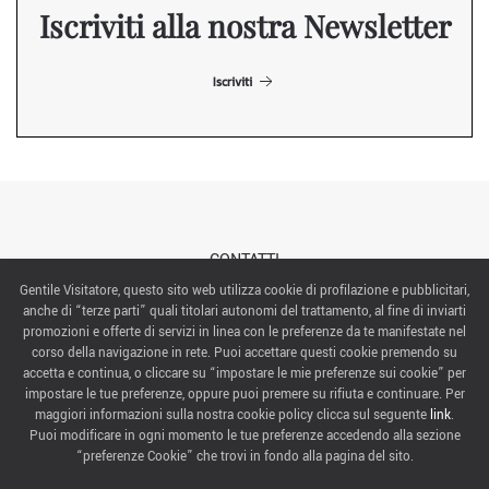
Iscriviti alla nostra Newsletter
Iscriviti
CONTATTI
Gentile Visitatore, questo sito web utilizza cookie di profilazione e pubblicitari,
anche di “terze parti” quali titolari autonomi del trattamento, al fine di inviarti
ABOUT US
promozioni e offerte di servizi in linea con le preferenze da te manifestate nel
corso della navigazione in rete. Puoi accettare questi cookie premendo su
ITALIAN EXHIBITION GROUP SpA All rights reserved
accetta e continua, o cliccare su “impostare le mie preferenze sui cookie” per
Via Emilia 155, 47921 Rimini,
impostare le tue preferenze, oppure puoi premere su rifiuta e continuare. Per
CF/PI 00139440408, Registro Imprese: Rimini P.I e n. Reg. Imprese 00139440408, Capitale Sociale
maggiori informazioni sulla nostra cookie policy clicca sul seguente
link
.
52.214.897 i.v.
Puoi modificare in ogni momento le tue preferenze accedendo alla sezione
“preferenze Cookie” che trovi in fondo alla pagina del sito.
COOKIE PREFERENCES