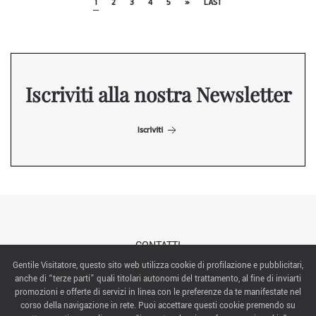
1
2
3
4
5
»
LAST
Iscriviti alla nostra Newsletter
Iscriviti
CONTATTI
Gentile Visitatore, questo sito web utilizza cookie di profilazione e pubblicitari,
anche di “terze parti” quali titolari autonomi del trattamento, al fine di inviarti
ABOUT US
promozioni e offerte di servizi in linea con le preferenze da te manifestate nel
corso della navigazione in rete. Puoi accettare questi cookie premendo su
ITALIAN EXHIBITION GROUP SpA All rights reserved