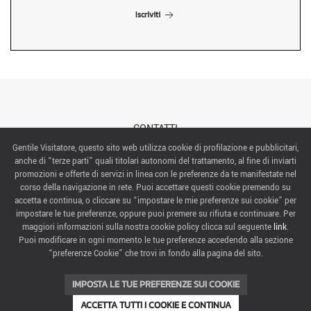
Iscriviti
CONTATTI
Gentile Visitatore, questo sito web utilizza cookie di profilazione e pubblicitari,
anche di “terze parti” quali titolari autonomi del trattamento, al fine di inviarti
ABOUT US
promozioni e offerte di servizi in linea con le preferenze da te manifestate nel
corso della navigazione in rete. Puoi accettare questi cookie premendo su
ITALIAN EXHIBITION GROUP SpA All rights reserved
accetta e continua, o cliccare su “impostare le mie preferenze sui cookie” per
Via Emilia 155, 47921 Rimini,
impostare le tue preferenze, oppure puoi premere su rifiuta e continuare. Per
CF/PI 00139440408, Registro Imprese: Rimini P.I e n. Reg. Imprese 00139440408, Capitale Sociale
maggiori informazioni sulla nostra cookie policy clicca sul seguente
link
.
52.214.897 i.v.
Puoi modificare in ogni momento le tue preferenze accedendo alla sezione
“preferenze Cookie” che trovi in fondo alla pagina del sito.
COOKIE PREFERENCES
IMPOSTA LE TUE PREFERENZE SUI COOKIE
ACCETTA TUTTI I COOKIE E CONTINUA