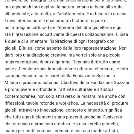
coinvolto sei fotografi che non si definiscono per il loro lavoro,
ma ognuno di loro esplora la natura umana in base allo stile,
all'ambiente, alla realtà, all'adattamento. E io faccio lo stesso.
Trovo interessante il dualismo tra l'istante fugace di
un'immagine cattura- ta e l'eternità dell'alta gioielleria e qui
sta l'intersezione accattivante di questa collaborazione. L'idea
è quella di alimentare l'ispirazione di ogni fotografo con i
gioielli Bijules, come aspetto della loro rappresentazione. Non
darò loro una direzione creativa, ma vorrei solo una piccola
rappresentazione di oro e gemme. Tenendo il ritratto come
base e l’esplorazione liminale come ulteriore elemento, le foto
saranno esposte sulle pareti della Fondazione Sozzani a
Milano il prossimo autunno. Obiettivo della Fondazione Sozzani
è promuovere e diffondere l’attività culturale e artistica
contemporanea, non solo attraverso la mostra, ma anche con
riflessioni, tavole rotonde e workshop. La necessità di produrre
gioielli attraverso innovazione, contesto e impatto, significa
che tutti questi elementi siano presenti anche nell’universo
che circonda il processo creativo. Ho una sorella gemella,
siamo per metà coreane, cresciute con una madre artista,