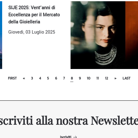
SIJE 2025: Vent’anni di
Eccellenza per il Mercato
della Gioielleria
Giovedì, 03 Luglio 2025
FIRST
«
3
4
5
6
7
8
9
10
11
12
»
LAST
scriviti alla nostra Newslett
Iscriviti