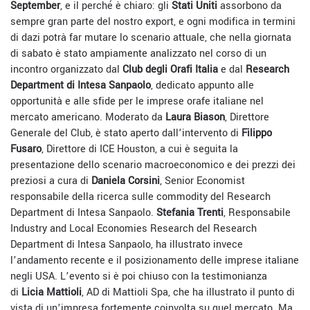
September
, e il perché è chiaro: gli
Stati Uniti
assorbono da
sempre gran parte del nostro export, e ogni modifica in termini
di dazi potrà far mutare lo scenario attuale, che nella giornata
di sabato è stato ampiamente analizzato nel corso di un
incontro organizzato dal
Club degli Orafi Italia
e dal
Research
Department di Intesa Sanpaolo
, dedicato appunto alle
opportunità e alle sfide per le imprese orafe italiane nel
mercato americano. Moderato da
Laura Biason
, Direttore
Generale del Club, è stato aperto dall’intervento di
Filippo
Fusaro
, Direttore di ICE Houston, a cui è seguita la
presentazione dello scenario macroeconomico e dei prezzi dei
preziosi a cura di
Daniela Corsini
, Senior Economist
responsabile della ricerca sulle commodity del Research
Department di Intesa Sanpaolo.
Stefania Trenti
, Responsabile
Industry and Local Economies Research del Research
Department di Intesa Sanpaolo, ha illustrato invece
l’andamento recente e il posizionamento delle imprese italiane
negli USA. L’evento si è poi chiuso con la testimonianza
di
Licia Mattioli
, AD di Mattioli Spa, che ha illustrato il punto di
vista di un’impresa fortemente coinvolta su quel mercato. Ma