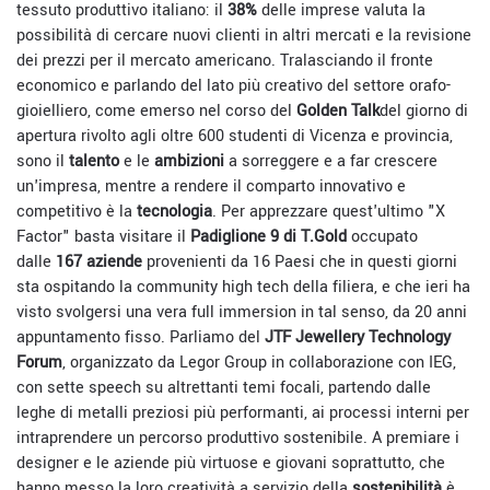
tessuto produttivo italiano: il
38%
delle imprese valuta la
possibilità di cercare nuovi clienti in altri mercati e la revisione
dei prezzi per il mercato americano. Tralasciando il fronte
economico e parlando del lato più creativo del settore orafo-
gioielliero, come emerso nel corso del
Golden Talk
del giorno di
apertura rivolto agli oltre 600 studenti di Vicenza e provincia,
sono il
talento
e le
ambizioni
a sorreggere e a far crescere
un'impresa, mentre a rendere il comparto innovativo e
competitivo è la
tecnologia
. Per apprezzare quest'ultimo "X
Factor" basta visitare il
Padiglione 9 di T.Gold
occupato
dalle
167 aziende
provenienti da 16 Paesi che in questi giorni
sta ospitando la community high tech della filiera, e che ieri ha
visto svolgersi una vera full immersion in tal senso, da 20 anni
appuntamento fisso. Parliamo del
JTF Jewellery Technology
Forum
, organizzato da Legor Group in collaborazione con IEG,
con sette speech su altrettanti temi focali, partendo dalle
leghe di metalli preziosi più performanti, ai processi interni per
intraprendere un percorso produttivo sostenibile. A premiare i
designer e le aziende più virtuose e giovani soprattutto, che
hanno messo la loro creatività a servizio della
sostenibilità
è