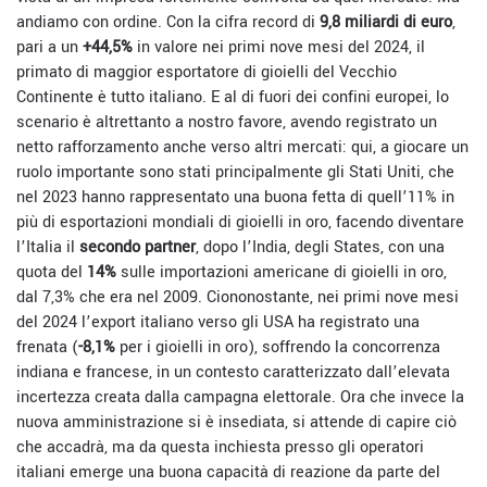
andiamo con ordine. Con la cifra record di
9,8 miliardi di euro
,
pari a un
+44,5%
in valore nei primi nove mesi del 2024, il
primato di maggior esportatore di gioielli del Vecchio
Continente è tutto italiano. E al di fuori dei confini europei, lo
scenario è altrettanto a nostro favore, avendo registrato un
netto rafforzamento anche verso altri mercati: qui, a giocare un
ruolo importante sono stati principalmente gli Stati Uniti, che
nel 2023 hanno rappresentato una buona fetta di quell’11% in
più di esportazioni mondiali di gioielli in oro, facendo diventare
l’Italia il
secondo partner
, dopo l’India, degli States, con una
quota del
14%
sulle importazioni americane di gioielli in oro,
dal 7,3% che era nel 2009. Ciononostante, nei primi nove mesi
del 2024 l’export italiano verso gli USA ha registrato una
frenata (
-8,1%
per i gioielli in oro), soffrendo la concorrenza
indiana e francese, in un contesto caratterizzato dall’elevata
incertezza creata dalla campagna elettorale. Ora che invece la
nuova amministrazione si è insediata, si attende di capire ciò
che accadrà, ma da questa inchiesta presso gli operatori
italiani emerge una buona capacità di reazione da parte del