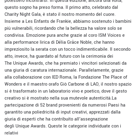
potessero incontrarsi. In questa edizione, ancora una volta,
questo sogno ha preso forma. Il primo atto, celebrato dal
Charity Night Gala, è stato il nostro momento del cuore.
Insieme a Les Enfants de Frankie, abbiamo sostenuto i bambini
più vulnerabili, ricordando che la bellezza ha valore solo se
condivisa. Emozione pura anche grazie al coro ISM Voices e
alla performance lirica di Délia Grâce Noble, che hanno
impreziosito la serata con un tocco indimenticabile. Il secondo
atto, invece, ha guardato al futuro con la cerimonia dei
The Unique Awards, che ha premiato i vincitori selezionati da
una giuria di caratura internazionale. Parallelamente, grazie
alla collaborazione con IED Roma, la Fondazione The Place of
Wonders e il maestro orafo Giò Carbone di LAO, il nostro spazio
si è trasformato in un laboratorio vivo e poetico, dove il gesto
creativo si è mostrato nella sua mutevole autenticità.La
partecipazione di 52 brand provenienti da numerosi Paesi ha
garantito una poliedricità di input creativi, apprezzati dalla
giuria di esperti che ha contribuito all'assegnazione
degli Unique Awards. Queste le categorie individuate con i
relativi