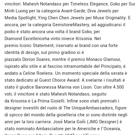
vincitori: Mahesh Notandass per Timeless Elegance, Goko per Sus
Minh Luong per la categoria Avant-Garde, Diva Jewels per
Media Spotlight, Ying Chen Chen Jewels per Muse Originality. E
ancora, per la categoria GemstoneMastery, ad aggiudicarsi il
podio è stato ancora una volta il brand Goko, per
Diamond Excellenceha vinto invece Krisonia. Nel
premio Iconic Statement, riservato ai brand con una forte
identità di design, sul primo gradino si è
piazzato Dorion Soares, mentre il premio Monaco Glamour,
ispirato allo stile e al fascino intramontabile del Principato, è
andato a Celine Roelens. Un momento speciale della serata è
stato dedicato al Guest Choice Award. A svelarne i risultati è
stato il giudice Baronessa Marina von Lison. Con oltre 4.500
voti, il vincitore è stato Mahesh Notandass, seguito
da Krisonia e La Prima Gioielli. Infine sono stati premiati i
designer investiti del ruolo di The UniqueAmbassadors, figure
di spicco del mondo della gioielleria che si sono distinte negli
anni per la loro carriera: José Maria Goñi (JMG Designer) è
stato nominato Ambasciatore per le Americhe e l’Oceania,