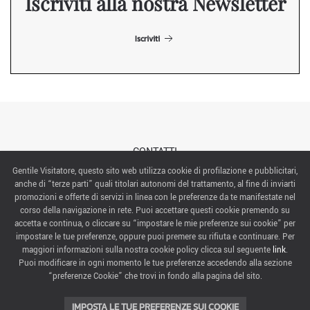
Iscriviti alla nostra Newsletter
Iscriviti
CONTATTI
Gentile Visitatore, questo sito web utilizza cookie di profilazione e pubblicitari,
anche di “terze parti” quali titolari autonomi del trattamento, al fine di inviarti
ABOUT US
promozioni e offerte di servizi in linea con le preferenze da te manifestate nel
corso della navigazione in rete. Puoi accettare questi cookie premendo su
ITALIAN EXHIBITION GROUP SpA All rights reserved
accetta e continua, o cliccare su “impostare le mie preferenze sui cookie” per
Via Emilia 155, 47921 Rimini,
impostare le tue preferenze, oppure puoi premere su rifiuta e continuare. Per
CF/PI 00139440408, Registro Imprese: Rimini P.I e n. Reg. Imprese 00139440408, Capitale Sociale
maggiori informazioni sulla nostra cookie policy clicca sul seguente
link
.
52.214.897 i.v.
Puoi modificare in ogni momento le tue preferenze accedendo alla sezione
“preferenze Cookie” che trovi in fondo alla pagina del sito.
COOKIE PREFERENCES
IMPOSTA LE TUE PREFERENZE SUI COOKIE