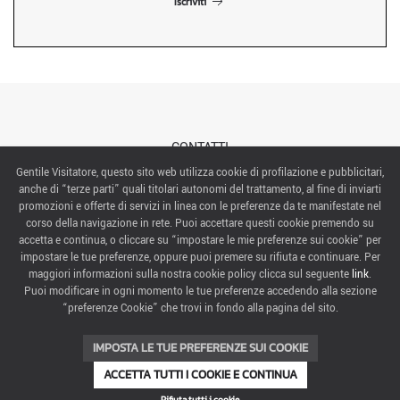
Iscriviti
CONTATTI
Gentile Visitatore, questo sito web utilizza cookie di profilazione e pubblicitari,
anche di “terze parti” quali titolari autonomi del trattamento, al fine di inviarti
ABOUT US
promozioni e offerte di servizi in linea con le preferenze da te manifestate nel
corso della navigazione in rete. Puoi accettare questi cookie premendo su
ITALIAN EXHIBITION GROUP SpA All rights reserved
accetta e continua, o cliccare su “impostare le mie preferenze sui cookie” per
Via Emilia 155, 47921 Rimini,
impostare le tue preferenze, oppure puoi premere su rifiuta e continuare. Per
CF/PI 00139440408, Registro Imprese: Rimini P.I e n. Reg. Imprese 00139440408, Capitale Sociale
maggiori informazioni sulla nostra cookie policy clicca sul seguente
link
.
52.214.897 i.v.
Puoi modificare in ogni momento le tue preferenze accedendo alla sezione
“preferenze Cookie” che trovi in fondo alla pagina del sito.
COOKIE PREFERENCES
IMPOSTA LE TUE PREFERENZE SUI COOKIE
ACCETTA TUTTI I COOKIE E CONTINUA
Rifiuta tutti i cookie