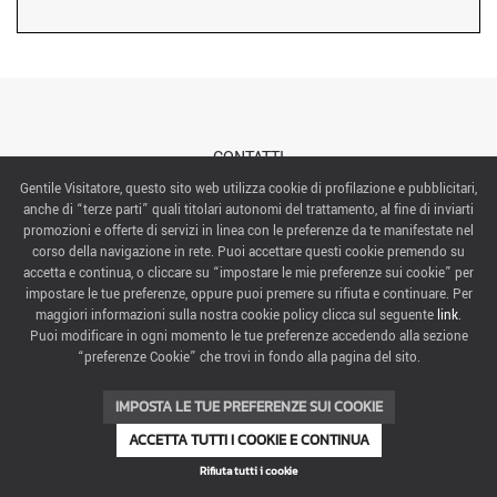
CONTATTI
Gentile Visitatore, questo sito web utilizza cookie di profilazione e pubblicitari,
anche di “terze parti” quali titolari autonomi del trattamento, al fine di inviarti
ABOUT US
promozioni e offerte di servizi in linea con le preferenze da te manifestate nel
corso della navigazione in rete. Puoi accettare questi cookie premendo su
ITALIAN EXHIBITION GROUP SpA All rights reserved
accetta e continua, o cliccare su “impostare le mie preferenze sui cookie” per
Via Emilia 155, 47921 Rimini,
impostare le tue preferenze, oppure puoi premere su rifiuta e continuare. Per
CF/PI 00139440408, Registro Imprese: Rimini P.I e n. Reg. Imprese 00139440408, Capitale Sociale
maggiori informazioni sulla nostra cookie policy clicca sul seguente
link
.
52.214.897 i.v.
Puoi modificare in ogni momento le tue preferenze accedendo alla sezione
“preferenze Cookie” che trovi in fondo alla pagina del sito.
COOKIE PREFERENCES
IMPOSTA LE TUE PREFERENZE SUI COOKIE
ACCETTA TUTTI I COOKIE E CONTINUA
Rifiuta tutti i cookie