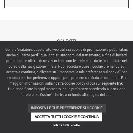
CONTATTI
Gentile Visitatore, questo sito web utilizza cookie di profilazione e pubblicitari,
anche di “terze parti” quali titolari autonomi del trattamento, al fine di inviarti
ABOUT US
promozioni e offerte di servizi in linea con le preferenze da te manifestate nel
corso della navigazione in rete. Puoi accettare questi cookie premendo su
ITALIAN EXHIBITION GROUP SpA All rights reserved
accetta e continua, o cliccare su “impostare le mie preferenze sui cookie” per
Via Emilia 155, 47921 Rimini,
impostare le tue preferenze, oppure puoi premere su rifiuta e continuare. Per
CF/PI 00139440408, Registro Imprese: Rimini P.I e n. Reg. Imprese 00139440408, Capitale Sociale
maggiori informazioni sulla nostra cookie policy clicca sul seguente
link
.
52.214.897 i.v.
Puoi modificare in ogni momento le tue preferenze accedendo alla sezione
“preferenze Cookie” che trovi in fondo alla pagina del sito.
COOKIE PREFERENCES
IMPOSTA LE TUE PREFERENZE SUI COOKIE
ACCETTA TUTTI I COOKIE E CONTINUA
Rifiuta tutti i cookie