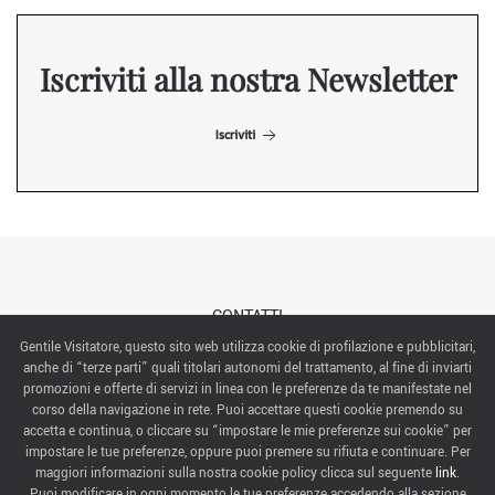
Iscriviti alla nostra Newsletter
Iscriviti
CONTATTI
Gentile Visitatore, questo sito web utilizza cookie di profilazione e pubblicitari,
anche di “terze parti” quali titolari autonomi del trattamento, al fine di inviarti
ABOUT US
promozioni e offerte di servizi in linea con le preferenze da te manifestate nel
corso della navigazione in rete. Puoi accettare questi cookie premendo su
ITALIAN EXHIBITION GROUP SpA All rights reserved
accetta e continua, o cliccare su “impostare le mie preferenze sui cookie” per
Via Emilia 155, 47921 Rimini,
impostare le tue preferenze, oppure puoi premere su rifiuta e continuare. Per
CF/PI 00139440408, Registro Imprese: Rimini P.I e n. Reg. Imprese 00139440408, Capitale Sociale
maggiori informazioni sulla nostra cookie policy clicca sul seguente
link
.
52.214.897 i.v.
Puoi modificare in ogni momento le tue preferenze accedendo alla sezione