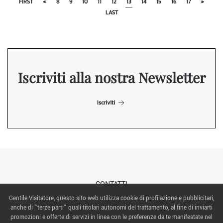
FIRST
«
8
9
10
11
12
13
14
15
16
17
»
LAST
Iscriviti alla nostra Newsletter
Iscriviti
CONTATTI
Gentile Visitatore, questo sito web utilizza cookie di profilazione e pubblicitari,
anche di “terze parti” quali titolari autonomi del trattamento, al fine di inviarti
ABOUT US
promozioni e offerte di servizi in linea con le preferenze da te manifestate nel