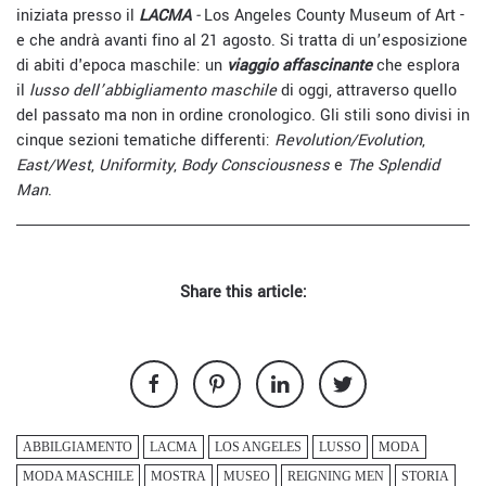
iniziata presso il
LACMA
-
Los Angeles County Museum of Art -
e che andrà avanti fino al 21 agosto. Si tratta di un’esposizione
di abiti d'epoca maschile: un
viaggio affascinante
che esplora
il
lusso dell’abbigliamento maschile
di oggi, attraverso quello
del passato ma non in ordine cronologico. Gli stili sono divisi in
cinque sezioni tematiche differenti:
Revolution/Evolution
,
East/West
,
Uniformity
,
Body Consciousness
e
The Splendid
Man
.
Share this article:
ABBILGIAMENTO
LACMA
LOS ANGELES
LUSSO
MODA
MODA MASCHILE
MOSTRA
MUSEO
REIGNING MEN
STORIA