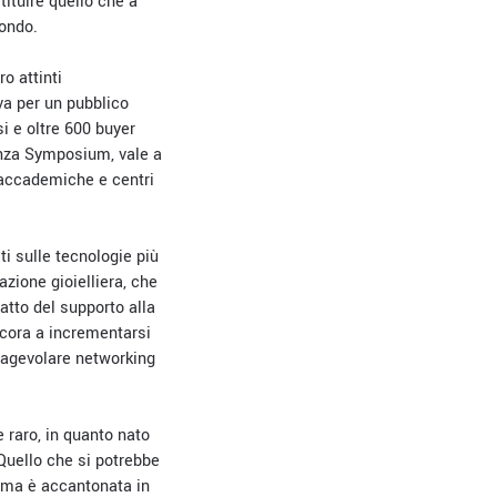
tituire quello che a
mondo.
ro attinti
va per un pubblico
 e oltre 600 buyer
cenza Symposium, vale a
i accademiche e centri
i sulle tecnologie più
azione gioielliera, che
fatto del supporto alla
ancora a incrementarsi
d agevolare networking
 raro, in quanto nato
Quello che si potrebbe
tima è accantonata in