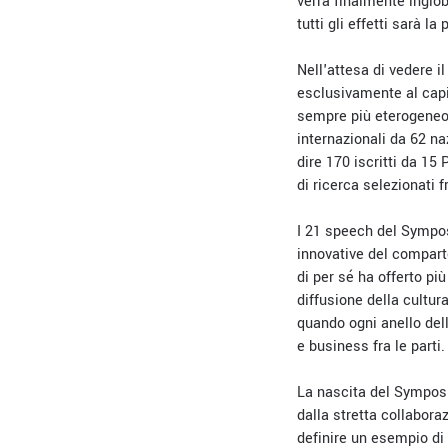
verrà finalmente inglob
tutti gli effetti sarà l
Nell'attesa di vedere il
esclusivamente al capi
sempre più eterogeneo,
internazionali da 62 n
dire 170 iscritti da 15
di ricerca selezionati 
I 21 speech del Symposi
innovative del comparto
di per sé ha offerto pi
diffusione della cultur
quando ogni anello dell
e business fra le parti.
La nascita del Symposi
dalla stretta collabor
definire un esempio di