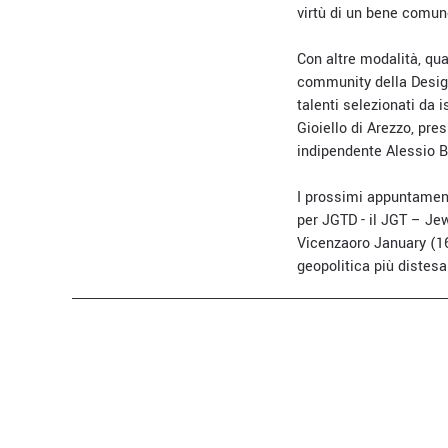
virtù di un bene comun
Con altre modalità, qua
community della Desig
talenti selezionati da 
Gioiello di Arezzo, pres
indipendente Alessio B
I prossimi appuntament
per JGTD - il JGT – Je
Vicenzaoro January (16
geopolitica più distesa