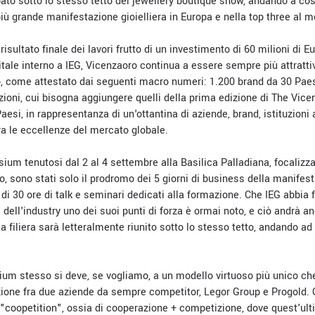
ato sotto lo stesso tetto del jewellery boutique show, andando a cos
a più grande manifestazione gioielliera in Europa e nella top three al 
 risultato finale dei lavori frutto di un investimento di 60 milioni di Eu
tale interno a IEG, Vicenzaoro continua a essere sempre più attratti
 come attestato dai seguenti macro numeri: 1.200 brand da 30 Paesi
azioni, cui bisogna aggiungere quelli della prima edizione di The Vi
 Paesi, in rappresentanza di un'ottantina di aziende, brand, istituzion
fra le eccellenze del mercato globale.
um tenutosi dal 2 al 4 settembre alla Basilica Palladiana, focalizzat
, sono stati solo il prodromo dei 5 giorni di business della manifest
ù di 30 ore di talk e seminari dedicati alla formazione. Che IEG abbia 
a dell'industry uno dei suoi punti di forza è ormai noto, e ciò andrà 
a filiera sarà letteralmente riunito sotto lo stesso tetto, andando a
um stesso si deve, se vogliamo, a un modello virtuoso più unico che
azione fra due aziende da sempre competitor, Legor Group e Progold. 
 "coopetition", ossia di cooperazione + competizione, dove quest'ul