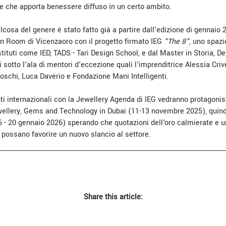
e che apporta benessere diffuso in un certo ambito.
lcosa del genere è stato fatto già a partire dall'edizione di gennaio
n Room di Vicenzaoro con il progetto firmato IEG
"The 8"
, uno spazi
istituti come IED, TADS - Tarì Design School, e dal Master in Storia, D
i sotto l'ala di mentori d'eccezione quali l'imprenditrice Alessia Crive
oschi, Luca Daverio e Fondazione Mani Intelligenti.
i internazionali con la Jewellery Agenda di IEG vedranno protagonist
wellery, Gems and Technology in Dubai (11-13 novembre 2025), quind
 - 20 gennaio 2026) sperando che quotazioni dell'oro calmierate e u
 possano favorire un nuovo slancio al settore.
Share this article: