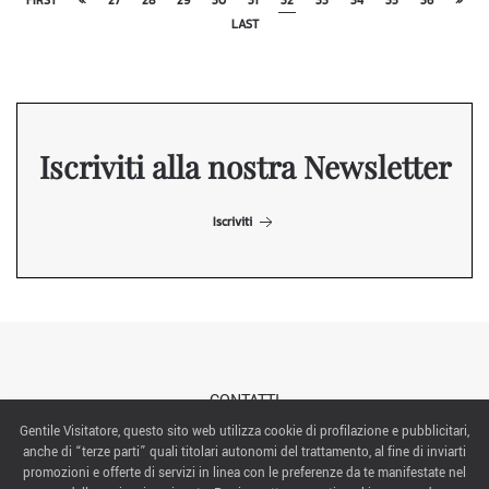
FIRST
«
27
28
29
30
31
32
33
34
35
36
»
LAST
Iscriviti alla nostra Newsletter
Iscriviti
CONTATTI
Gentile Visitatore, questo sito web utilizza cookie di profilazione e pubblicitari,
anche di “terze parti” quali titolari autonomi del trattamento, al fine di inviarti
ABOUT US
promozioni e offerte di servizi in linea con le preferenze da te manifestate nel