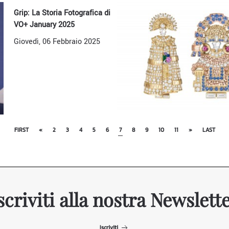
Grip: La Storia Fotografica di
VO+ January 2025
Giovedì, 06 Febbraio 2025
FIRST
«
2
3
4
5
6
7
8
9
10
11
»
LAST
scriviti alla nostra Newslett
Iscriviti