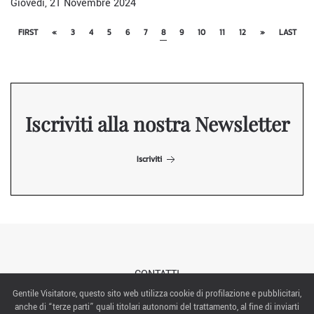
Giovedì, 21 Novembre 2024
FIRST
«
3
4
5
6
7
8
9
10
11
12
»
LAST
Iscriviti alla nostra Newsletter
Iscriviti
CONTATTI
Gentile Visitatore, questo sito web utilizza cookie di profilazione e pubblicitari,
anche di “terze parti” quali titolari autonomi del trattamento, al fine di inviarti
ABOUT US