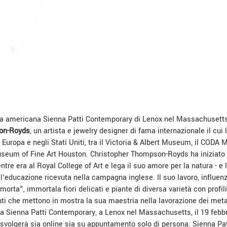
eria americana Sienna Patti Contemporary di Lenox nel Massachusett
on-Royds
, un artista e jewelry designer di fama internazionale il cui
n Europa e negli Stati Uniti, tra il Victoria & Albert Museum, il CODA 
eum of Fine Art Houston. Christopher Thompson-Royds ha iniziato i
entre era al Royal College of Art e lega il suo amore per la natura - e
ll'educazione ricevuta nella campagna inglese. Il suo lavoro, influenz
 morta", immortala fiori delicati e piante di diversa varietà con profili
i che mettono in mostra la sua maestria nella lavorazione dei meta
ia Sienna Patti Contemporary, a Lenox nel Massachusetts, il 19 febbra
 svolgerà sia online sia su appuntamento solo di persona. Sienna Pa