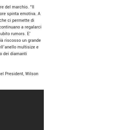
re del marchio. “Il
iore spinta emotiva. A
che ci permette di
 continuano a regalarci
subito rumors. E’
già riscosso un grande
ell’anello multisize e
to dei diamanti
el President, Wilson