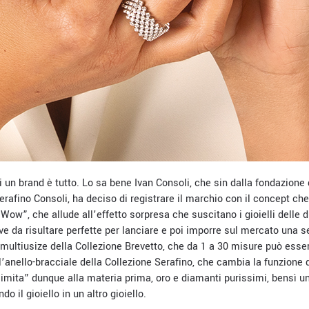
di un brand è tutto. Lo sa bene Ivan Consoli, che sin dalla fondazione
erafino Consoli, ha deciso di registrare il marchio con il concept ch
Wow”, che allude all’effetto sorpresa che suscitano i gioielli delle du
ve da risultare perfette per lanciare e poi imporre sul mercato una se
lo multiusize della Collezione Brevetto, che da 1 a 30 misure può ess
l’anello-bracciale della Collezione Serafino, che cambia la funzione d
limita” dunque alla materia prima, oro e diamanti purissimi, bensì u
o il gioiello in un altro gioiello.