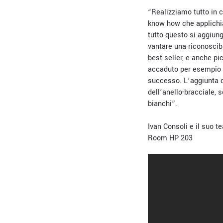
“Realizziamo tutto in c
know how che applichiam
tutto questo si aggiun
vantare una riconoscib
best seller, e anche pi
accaduto per esempio p
successo. L’aggiunta di
dell’anello-bracciale, 
bianchi
”.
Ivan Consoli e il suo t
Room HP 203