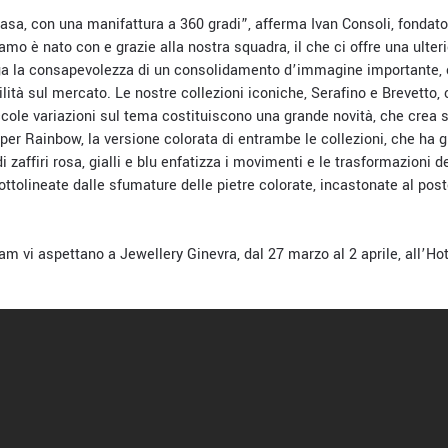
asa, con una manifattura a 360 gradi”, afferma Ivan Consoli, fondato
o è nato con e grazie alla nostra squadra, il che ci offre una ulter
ga la consapevolezza di un consolidamento d’immagine importante, 
ilità sul mercato.
Le nostre collezioni iconiche, Serafino e Brevetto,
ccole variazioni sul tema costituiscono una grande novità, che crea 
er Rainbow, la versione colorata di entrambe le collezioni, che ha 
 zaffiri rosa, gialli e blu enfatizza i movimenti e le trasformazioni d
sottolineate dalle sfumature delle pietre colorate, incastonate al pos
eam vi aspettano a Jewellery Ginevra, dal 27 marzo al 2 aprile, all’
Hot