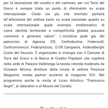
per la lavorazione del corallo e del cammeo, per cui Torre del
Greco è sempre stata un punto di riferimento su scala
internazionale. Credo sia
piu
̀ che meritato portarla
all’attenzione del settore tanto su scala nazionale quanto su
scala internazionale quale esempio emblematico di
come
identita
̀ territoriale e
competitivita
̀ globale possano
convivere e generare valore”.
L’iniziativa gode
gia
̀, del
patrocinio di Agenzia ICE, Confindustria
Federorafi
,
Confcommercio
Federpreziosi
,
D.
OR.Campania
, Federalberghi
Costa del Vesuvio. È organizzato in sinergia con il Comune di
Torre del Greco e la Banca di Credito Popolare che
ospitera
nella sede di Palazzo Vallelonga la tavola rotonda moderata da
Giovanni Micera, direttore della rivista di settore Preziosa
Magazine, media partner assieme al magazine VO+. Nel
programma anche la visita al Liceo Artistico “Francesco
Degni”, ai laboratori e al Museo del Corallo.