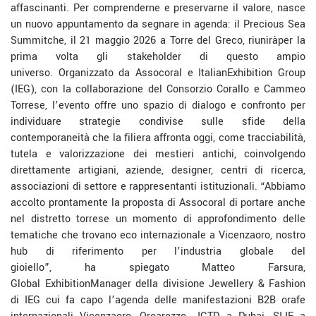
affascinanti. Per comprenderne e preservarne il
valore
, nasce
un nuovo appuntamento da segnare in agenda: il
Precious
Sea
Summit
che,
il 21 maggio 2026 a Torre del Greco
, riunirà
per la
prima volta
gli stakeholder di questo ampio
universo.
Organizzato da
Assocoral
e
Italian
Exhibition
Group
(IEG), con la collaborazione del Consorzio Corallo e Cammeo
Torrese,
l’evento
offre uno spazio di dialogo e confronto per
individuare strategie condivise
sulle
sfide della
contemporaneità che la filiera affronta oggi
, come t
racciabilità,
tutela e valorizzazione dei mestieri antichi
,
coinvolgendo
direttamente artigiani, aziende, designer, centri di ricerca,
associazioni di settore e rappresentanti istituzionali.
“Abbiamo
accolto prontamente la proposta di
Assocoral
di portare anche
nel distretto torrese un momento di approfondimento delle
tematiche che trovano eco internazionale a
Vicenzaoro
, nostro
hub di riferimento per l’industria globale del
gioiello
”,
ha
spiega
to
Matteo
Farsura
,
Global
Exhibition
Manager della divisione
Jewellery
& Fashion
di IEG cui fa capo l’agenda delle manifestazioni B2B orafe