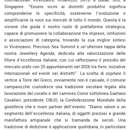
internazionali
Vicenzaoro
,
Oroarezzo
, JGTD a Dubai, SIJE a
Singapore
. “
Essere vicini ai distretti produttivi significa
comprenderne le
specificita
̀, sostenerne l’evoluzione e
amplificarne la voce sui mercati di tutto il mondo. Questa è la
visione che guida il nostro ruolo di piattaforma strategica,
capace di promuovere la collaborazione tra imprese, istituzioni
e associazioni di categoria, trovando la sua miglior sintesi
in
Vicenzaoro
.
Precious
Sea Summit è un’ulteriore tappa della
nostra
Jewellery
Agenda, dedicata alla valorizzazione delle
filiere d’eccellenza italiane, con cui rafforziamo il presidio del
mercato orafo con 25 appuntamenti nel 2026 tra fiere, iniziative
internazionali ed eventi nei distretti”.
La scelta di ospitare
il
vertice
a Torre del Greco, ovviamente non è casuale,
il
comune
campano
,
che
custodisce una tradizione secolare legata alla
lavorazione del corallo e del cammeo.
Come sottolinea Gaetano
Cavalieri, presidente CIBJO, la Confederazione Mondiale della
gioielleria che è
main
partner dell’evento: “Diamo valore a un
segmento dell’eccellenza italiana, di oggetti preziosi e grande
manifattura artigianale che si tramanda da secoli. Una
tradizione di dedizione e applicazione quotidiana, in particolare