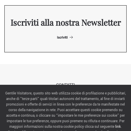
Iscriviti alla nostra Newsletter
Iscriviti
CONTATTI
Gentile Visitatore, questo sito web utilizza cookie di profilazione e pubblicitari,
anche di “terze parti” quali titolari autonomi del trattamento, al fine di inviarti
ABOUT US
promozioni e offerte di servizi in linea con le preferenze da te manifestate nel
corso della navigazione in rete. Puoi accettare questi cookie premendo su
ITALIAN EXHIBITION GROUP SpA All rights reserved
accetta e continua, o cliccare su “impostare le mie preferenze sui cookie” per
Via Emilia 155, 47921 Rimini,
impostare le tue preferenze, oppure puoi premere su rifiuta e continuare. Per
CF/PI 00139440408, Registro Imprese: Rimini P.I e n. Reg. Imprese 00139440408, Capitale Sociale
maggiori informazioni sulla nostra cookie policy clicca sul seguente
link
.
52.214.897 i.v.