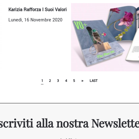
Karizia Rafforza I Suoi Valori
Lunedì, 16 Novembre 2020
1
2
3
4
5
»
LAST
scriviti alla nostra Newslett