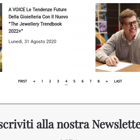
A VOICE Le Tendenze Future
Della Gioielleria Con Il Nuovo
"The Jewellery Trendbook
2022+"
Lunedì, 31 Agosto 2020
FIRST
«
1
2
3
4
5
6
7
8
»
LAST
scriviti alla nostra Newslett