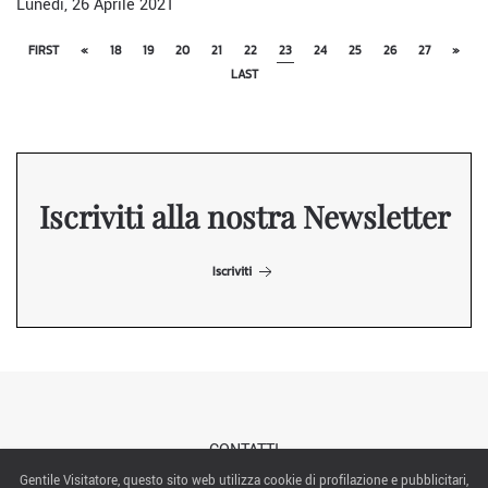
Lunedì, 26 Aprile 2021
FIRST
«
18
19
20
21
22
23
24
25
26
27
»
LAST
Iscriviti alla nostra Newsletter
Iscriviti
CONTATTI
Gentile Visitatore, questo sito web utilizza cookie di profilazione e pubblicitari,